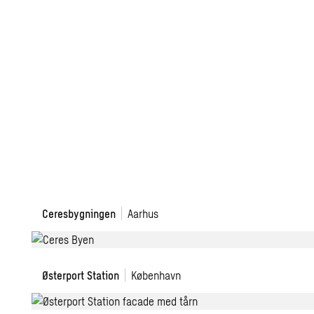
Ceresbygningen
Ceresbygningen
Aarhus
Modernisering
Østerport Station
København
af
Østerport