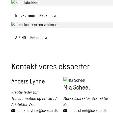
Irmakarréen
Irmakarréen
København
AIP
AIP HQ
København
Management
HQ
Kontakt vores eksperter
An­ders Lyhne
Mia Sche­el
Kreativ leder for
Transformation og Erhverv /
Markedsdirektør, Arkitektur
Arkitektur Vest
Øst
anders.lyhne@sweco.dk
mia.scheel@sweco.dk