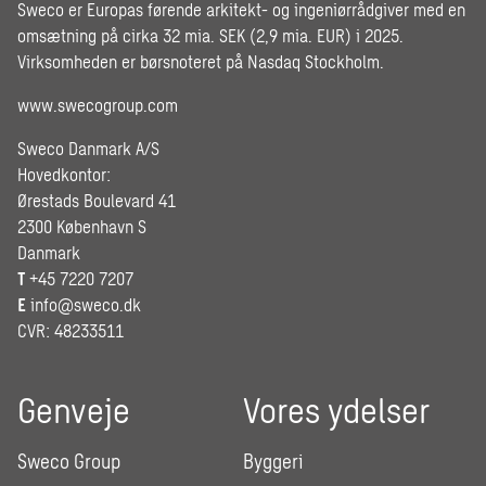
Sweco er Europas førende arkitekt- og ingeniørrådgiver med en
omsætning på cirka 32 mia. SEK (2,9 mia. EUR) i 2025.
Virksomheden er børsnoteret på Nasdaq Stockholm.
www.swecogroup.com
Sweco Danmark A/S
Hovedkontor:
Ørestads Boulevard 41
2300 København S
Danmark
T
+45 7220 7207
E
info@sweco.dk
CVR: 48233511
Genveje
Vores ydelser
Sweco Group
Byggeri