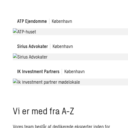
Indretning
ATP Ejendomme
København
af
ATP
Ejendomme
Sirius
Sirius Advokater
København
nye
Advokater
kontor
IK
IK Investment Partners
København
Invest
Partners
Vi er med fra A-Z
Vores team består af dedikerede eksperter inden for