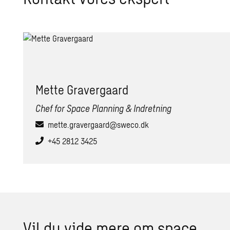
Mette Gra­ver­gaard
Chef for Space Planning & Indretning
mette.gravergaard@sweco.dk
+45 2812 3425
Vil du vide mere om space