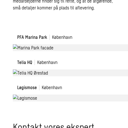
medarbejderne finder sig til rette, og at de afgørende,
små detaljer kommer på plads til aflevering.
PFA
PFA Marina Park
København
–
Marina
Park
Design
Telia HQ
København
af
Telia
HQ
Løgismose
Løgismose
København
Ørestad
Kontakt vores ekspert