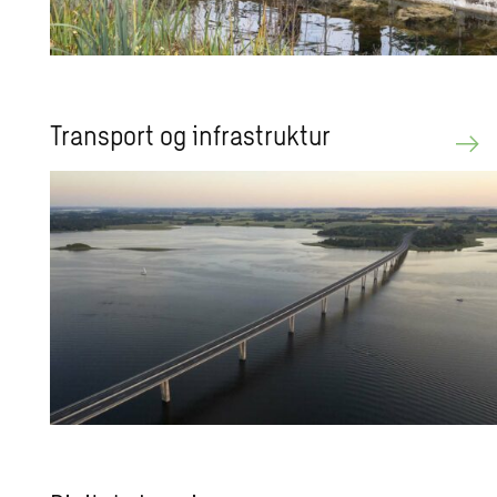
Trans­port og in­fra­struk­tur