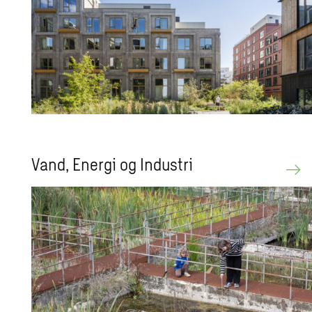
Vand, Ener­gi og In­du­stri