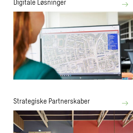
Di­gi­ta­le Løs­nin­ger
Stra­te­gi­ske Part­ner­ska­ber