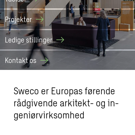
Projekter
Ledige
stillinger
Kontakt
os
Sweco er Eu­ro­pas før­en­de
rå­d­gi­ven­de ar­ki­tekt- og in­
ge­ni­ør­virk­som­hed