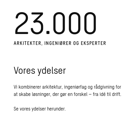
23.000
AR­KI­TEK­TER, IN­GE­NI­Ø­RER OG EKS­PER­TER
Vores ydelser
Vi kombinerer arkitektur, ingeniørfag og rådgivning for
at skabe løsninger, der gør en forskel – fra idé til drift.
Se vores ydelser herunder.