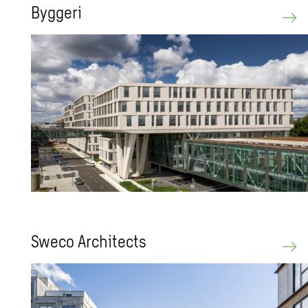
Byg­ge­ri
Sweco Ar­chi­tects