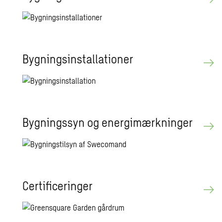
Byg­nings­in­stal­la­tio­ner
Byg­nings­syn og ener­gi­mærk­nin­ger
Cer­ti­fi­ce­rin­ger