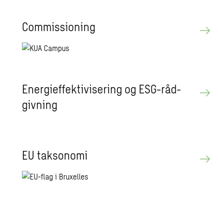
Com­mis­sio­ning
Ener­gi­ef­fek­ti­vi­se­ring og ESG-rå­d­
giv­ning
EU tak­so­no­mi