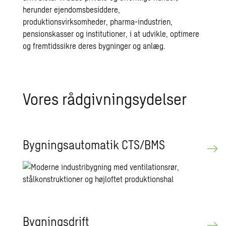
herunder ejendomsbesiddere,
produktionsvirksomheder, pharma-industrien,
pensionskasser og institutioner, i at udvikle, optimere
og fremtidssikre deres bygninger og anlæg.
Vores rå­d­giv­ning­sy­del­ser
Byg­nings­au­to­ma­tik CTS/BMS
Byg­nings­drift