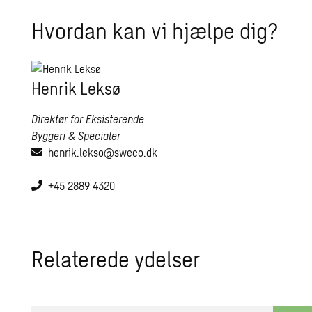
Hvordan kan vi hjælpe dig?
Hen­rik Leksø
Direktør for Eksisterende
Byggeri & Specialer
henrik.lekso@sweco.dk
+45 2889 4320
Re­la­te­re­de ydel­ser