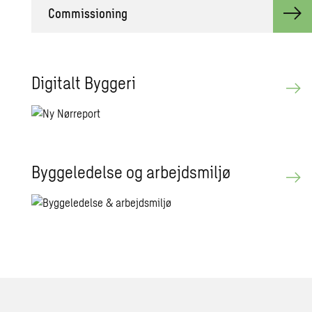
Com­mis­sio­ning
Di­gi­talt Byg­ge­ri
Byg­ge­le­del­se og ar­bejds­mil­jø