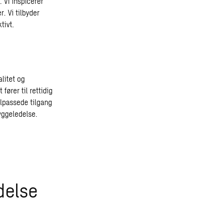
 Vi inspicerer
. Vi tilbyder
tivt.
alitet og
fører til rettidig
ilpassede tilgang
yggeledelse.
delse