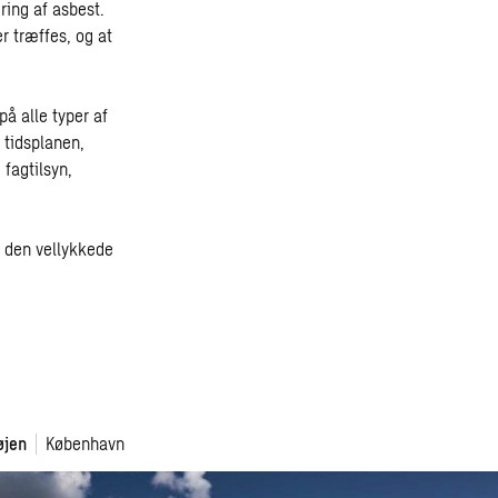
ring af asbest.
er træffes, og at
å alle typer af
 tidsplanen,
 fagtilsyn,
 den vellykkede
øjen
København