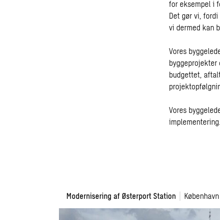
for eksempel i 
Det gør vi, ford
vi dermed kan b
Vores byggeledel
byggeprojekter 
budgettet, aftal
projektopfølgni
Vores byggelede
implementering
Modernisering
Modernisering af Østerport Station
København
af
Østerport