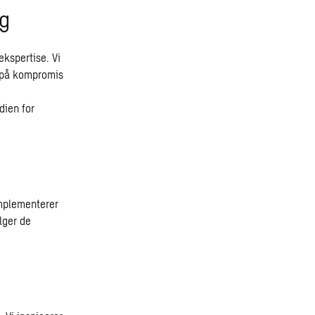
ng
kspertise. Vi
å på kompromis
dien for
implementerer
lger de