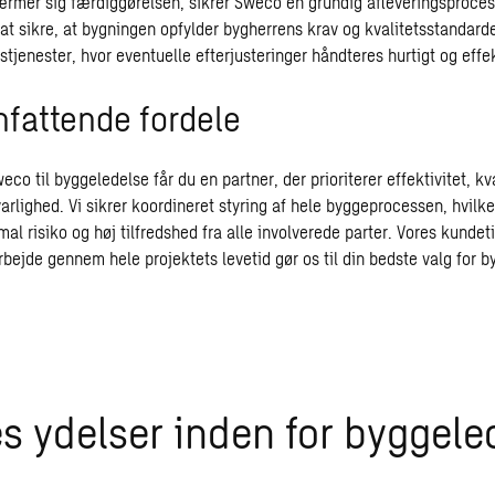
ærmer sig færdiggørelsen, sikrer Sweco en grundig afleveringsproces.
r at sikre, at bygningen opfylder bygherrens krav og kvalitetsstandarder
tjenester, hvor eventuelle efterjusteringer håndteres hurtigt og effek
attende fordele
co til byggeledelse får du en partner, der prioriterer effektivitet, kv
lighed. Vi sikrer koordineret styring af hele byggeprocessen, hvilket 
mal risiko og høj tilfredshed fra alle involverede parter. Vores kundet
bejde gennem hele projektets levetid gør os til din bedste valg for b
s ydelser inden for byggele