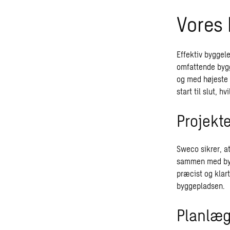
Vores
Effektiv byggel
omfattende bygge
og med højeste 
start til slut, 
Projekt
Sweco sikrer, a
sammen med bygh
præcist og klart
byggepladsen.
Planlæg