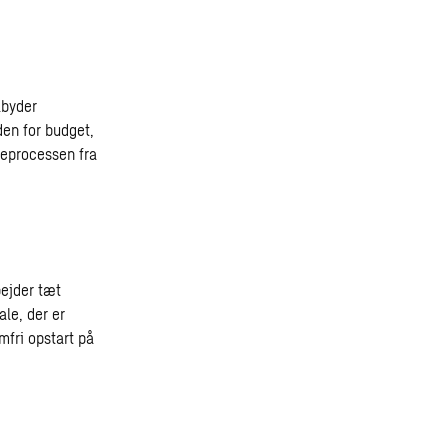
lbyder
den for budget,
geprocessen fra
bejder tæt
le, der er
mfri opstart på