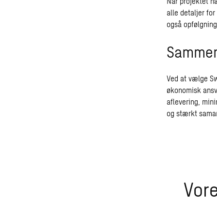
Når projektet n
alle detaljer fo
også opfølgnings
Sammenf
Ved at vælge Swe
økonomisk ansvar
aflevering, mini
og stærkt samar
Vore