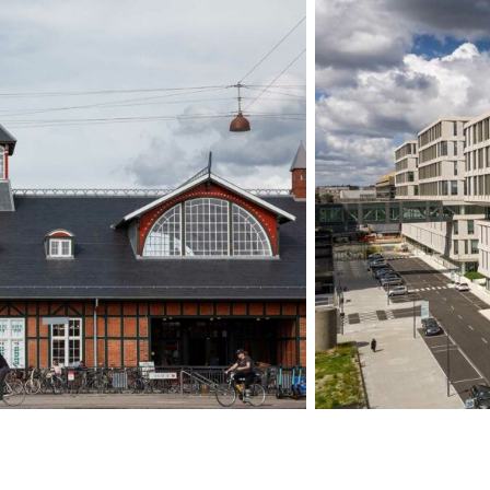
Det
Nye
Hospital
i
Vest