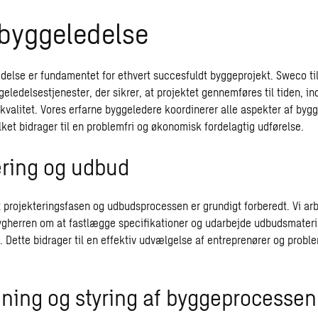
 byggeledelse
edelse er fundamentet for ethvert succesfuldt byggeprojekt. Sweco ti
ledelsestjenester, der sikrer, at projektet gennemføres til tiden, in
kvalitet. Vores erfarne byggeledere koordinerer alle aspekter af byg
hvilket bidrager til en problemfri og økonomisk fordelagtig udførelse.
ering og udbud
t projekteringsfasen og udbudsprocessen er grundigt forberedt. Vi ar
erren om at fastlægge specifikationer og udarbejde udbudsmateria
. Dette bidrager til en effektiv udvælgelse af entreprenører og proble
ning og styring af byggeprocessen