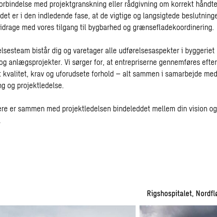
forbindelse med projektgranskning eller rådgivning om korrekt håndte
i det er i den indledende fase, at de vigtige og langsigtede beslutning
idrage med vores tilgang til bygbarhed og grænsefladekoordinering.
sesteam bistår dig og varetager alle udførelsesaspekter i byggeriet p
og anlægsprojekter. Vi sørger for, at entrepriserne gennemføres efter
t kvalitet, krav og uforudsete forhold – alt sammen i samarbejde med
ng og projektledelse.
re er sammen med projektledelsen bindeleddet mellem din vision og
.
DNV
Rigshospitalet, Nordfl
Gødstrup
–