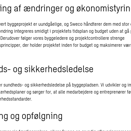
ing af ændringer og økonomistyri
vert byggeprojekt er uundgåelige, og Sweco håndterer dem med stor e
 ændring integreres smidigt i projektets tidsplan og budget uden at g
 Derudover følger vores byggeledere og projektcontrollere strenge
principper, der holder projektet inden for budget og maksimerer vær
s- og sikkerhedsledelse
er sundheds- og sikkerhedsledelse på byggepladsen. Vi udvikler og 
erhedsplaner og sørger for, at alle medarbejdere og entreprenører fø
rhedsstandarder.
ing og opfølgning