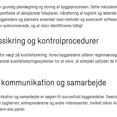
r grundig planlægning og styring af byggeprocessen. Dette inkludere
prettelse af detaljerede tidsplaner, håndtering af logistik og løbende 
yggeledere og plannere anvender lean-metoder og avanceret software 
er synkroniserede, og at risici identificeres tidligt.
tssikring og kontrolprocedurer
or vægt på kvalitetssikring. Vores byggeledere udfører regelmæssig
ede kvalitetsstyringssystemer for at sikre, at arbejdet opfylder de f
v kommunikation og samarbejde
ikation og samarbejde er nøglen til succesfuld byggeledelse. Swec
 bygherren, entreprenørerne og andre interessenter, hvilket sikrer k
lem alle parter.