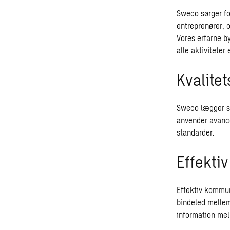
Sweco sørger fo
entreprenører, o
Vores erfarne b
alle aktiviteter 
Kvalite
Sweco lægger st
anvender avancer
standarder.
Effekti
Effektiv kommun
bindeled mellem
information mel