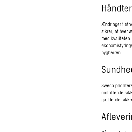
Håndter
Ændringer i eth
sikrer, at hver
med kvaliteten.
økonomistyrings
bygherren.
Sundhed
Sweco prioriter
omfattende sikk
gældende sikke
Aflever