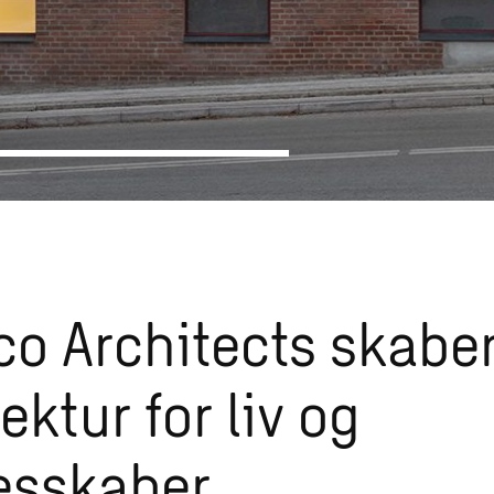
o Architects skabe
ektur for liv og
esskaber