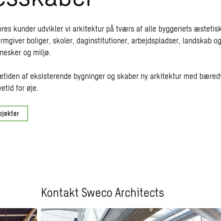
s kunder udvikler vi arkitektur på tværs af alle byggeriets æstetis
formgiver boliger, skoler, daginstitutioner, arbejdspladser, landskab 
nesker og miljø.
vetiden af eksisterende bygninger og skaber ny arkitektur med bæred
etid for øje.
ojekter
Kontakt Sweco Architects