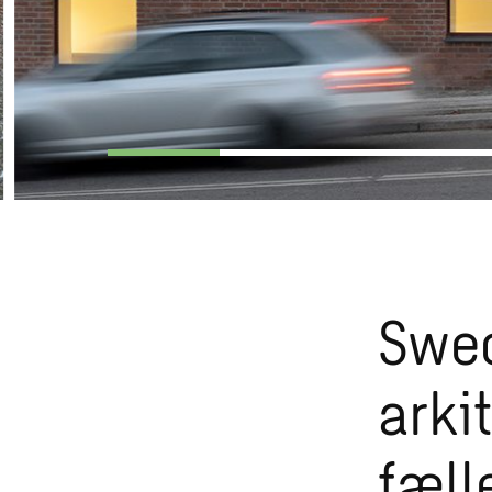
Swec
arkit
fæll