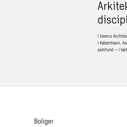
Arkite
discip
I Sweco Architec
i København, Aa
samfund – i tæ
Boliger