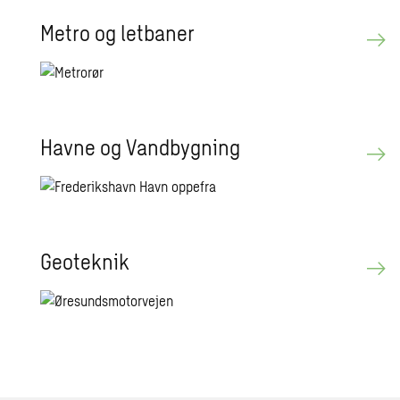
Metro og let­ba­ner
Havne og Vand­byg­ning
Geo­tek­nik