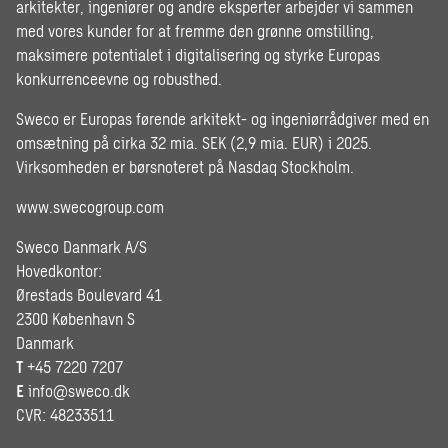
arkitekter, ingeniører og andre eksperter arbejder vi sammen
med vores kunder for at fremme den grønne omstilling,
maksimere potentialet i digitalisering og styrke Europas
konkurrenceevne og robusthed.
Sweco er Europas førende arkitekt- og ingeniørrådgiver med en
omsætning på cirka 32 mia. SEK (2,9 mia. EUR) i 2025.
Virksomheden er børsnoteret på Nasdaq Stockholm.
www.swecogroup.com
Sweco Danmark A/S
Hovedkontor:
Ørestads Boulevard 41
2300 København S
Danmark
T
+45 7220 7207
E
info@sweco.dk
CVR: 48233511