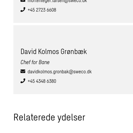
mortenleger.larsen@sweco.dk
+45 2723 6608
David Kol­mos Grøn­bæk
Chef for Bane
davidkolmos.gronbak@sweco.dk
+45 4348 6380
Re­la­te­re­de ydel­ser