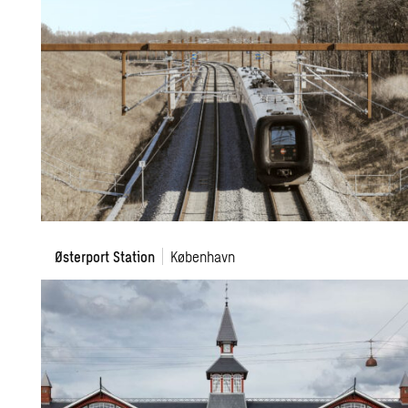
Modernisering
Østerport Station
København
af
Østerport
Station