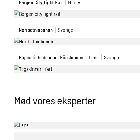
Bergen
Bergen City Light Rail
Norge
–
City
Såstad
Light
Rail
Norrbotniabanan
Norrbotniabanan
Sverige
Højhastighedsbane, Hässleholm – Lund
Sverige
Mød vores eks­per­ter