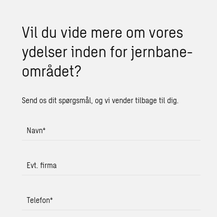
Vil du vide mere om vores
ydel­ser inden for jer­n­ba­ne­
om­rå­det?
Send os dit spørgsmål, og vi vender tilbage til dig.
Navn
*
Evt. firma
Telefon
*