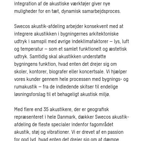
integration af de akustiske værktøjer giver nye
muligheder for en tæt, dynamisk samarbejdsproces.
Swecos akustik-afdeling arbejder konsekvent med at
integrere akustikken i bygningernes arkitektoniske
udtryk i samspil med øvrige indeklimafaktorer – lys, luft
og temperatur – som et samlet funktionelt og æstetisk
udtryk. Samtidig skal akustikken understøtte
bygningens funktion, hvad enten det drejer sig om
skoler, kontorer, biografer eller koncertsale. Vi hjælper
vores kunder gennem hele processen med bygnings- og
rumakustik – fra de indledende skitser til endelige
løsningsforslag til et behageligt akustisk miljø.
Med flere end 35 akustikere, der er geografisk
repræsenteret i hele Danmark, dækker Swecos akustik-
afdeling de fleste specialer indenfor fagområdet
akustik, støj og vibrationer. Vi er drevet af en passion
for god lyd, hvad enten det drejer sig om at dæmpe