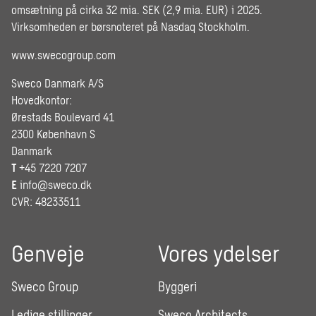
omsætning på cirka 32 mia. SEK (2,9 mia. EUR) i 2025.
Virksomheden er børsnoteret på Nasdaq Stockholm.
www.swecogroup.com
Sweco Danmark A/S
Hovedkontor:
Ørestads Boulevard 41
2300 København S
Danmark
T
+45 7220 7207
E
info@sweco.dk
CVR: 48233511
Genveje
Vores ydelser
Sweco Group
Byggeri
Ledige stillinger
Sweco Architects