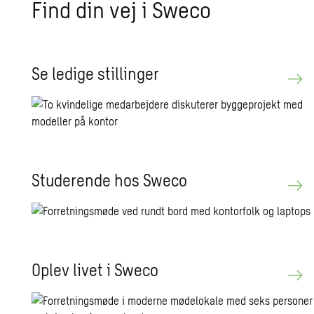
Find din vej i Sweco
Se le­di­ge stil­lin­ger
Stu­de­ren­de hos Sweco
Oplev livet i Sweco