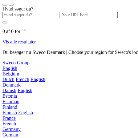
Hvad søger du?
0
af
0
for "
"
Vis alle resultater
Du besøger nu Sweco Denmark | Choose your region for Sweco's local
Sweco Group
English
Belgium
Dutch
French
English
Denmark
Danish
English
Estonia
Estonian
Finland
Finnish
English
France
French
Germany
German