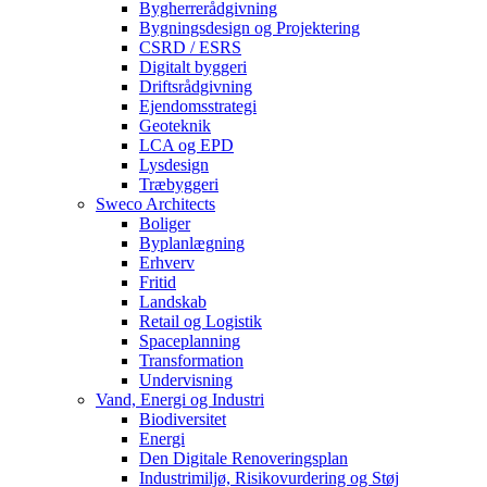
Bygherrerådgivning
Bygningsdesign og Projektering
CSRD / ESRS
Digitalt byggeri
Driftsrådgivning
Ejendomsstrategi
Geoteknik
LCA og EPD
Lysdesign
Træbyggeri
Sweco Architects
Boliger
Byplanlægning
Erhverv
Fritid
Landskab
Retail og Logistik
Spaceplanning
Transformation
Undervisning
Vand, Energi og Industri
Biodiversitet
Energi
Den Digitale Renoveringsplan
Industrimiljø, Risikovurdering og Støj