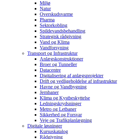
Miljø
Natur
Overskudsvarme
Pharma
Sektorkobling
Spildevandsbehandling
Strategisk rådgivning
Vand og Klima
Vandforsyning
Transport og Infrastruktur
Anlægskonstruktioner
Broer og Tunneller
Datacentre
Digitalisering af anlægsprojekter
Drift og vedligeholdelse af infrastruktur
Havne og Vandbygning
Jernbaner
Klima og Kystbeskyttelse
Ledningskrydsninger
Metro og Letbaner
Sikkerhed og Forsvar
Veje og Trafikplanlægning
Digitale løsninger
Kursuskatalog
Rådgivning