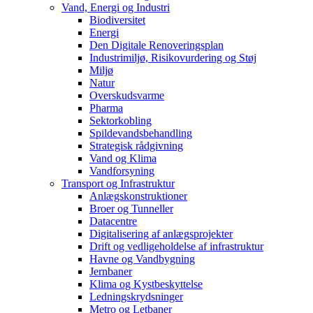
Vand, Energi og Industri
Biodiversitet
Energi
Den Digitale Renoveringsplan
Industrimiljø, Risikovurdering og Støj
Miljø
Natur
Overskudsvarme
Pharma
Sektorkobling
Spildevandsbehandling
Strategisk rådgivning
Vand og Klima
Vandforsyning
Transport og Infrastruktur
Anlægskonstruktioner
Broer og Tunneller
Datacentre
Digitalisering af anlægsprojekter
Drift og vedligeholdelse af infrastruktur
Havne og Vandbygning
Jernbaner
Klima og Kystbeskyttelse
Ledningskrydsninger
Metro og Letbaner