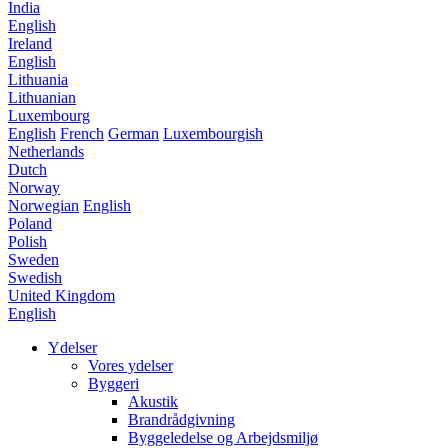
India
English
Ireland
English
Lithuania
Lithuanian
Luxembourg
English
French
German
Luxembourgish
Netherlands
Dutch
Norway
Norwegian
English
Poland
Polish
Sweden
Swedish
United Kingdom
English
Ydelser
Vores ydelser
Byggeri
Akustik
Brandrådgivning
Byggeledelse og Arbejdsmiljø