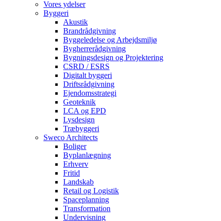
Vores ydelser
Byggeri
Akustik
Brandrådgivning
Byggeledelse og Arbejdsmiljø
Bygherrerådgivning
Bygningsdesign og Projektering
CSRD / ESRS
Digitalt byggeri
Driftsrådgivning
Ejendomsstrategi
Geoteknik
LCA og EPD
Lysdesign
Træbyggeri
Sweco Architects
Boliger
Byplanlægning
Erhverv
Fritid
Landskab
Retail og Logistik
Spaceplanning
Transformation
Undervisning