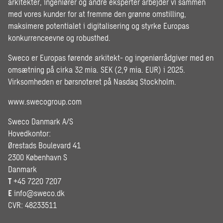
arkitekter, ingeniører og andre eksperter arbejder vi sammen
med vores kunder for at fremme den grønne omstilling,
maksimere potentialet i digitalisering og styrke Europas
konkurrenceevne og robusthed.
Sweco er Europas førende arkitekt- og ingeniørrådgiver med en
omsætning på cirka 32 mia. SEK (2,9 mia. EUR) i 2025.
Virksomheden er børsnoteret på Nasdaq Stockholm.
www.swecogroup.com
Sweco Danmark A/S
Hovedkontor:
Ørestads Boulevard 41
2300 København S
Danmark
T
+45 7220 7207
E
info@sweco.dk
CVR: 48233511