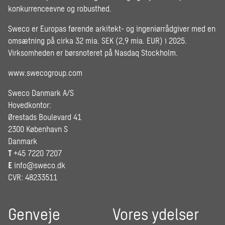
konkurrenceevne og robusthed.
Sweco er Europas førende arkitekt- og ingeniørrådgiver med en
omsætning på cirka 32 mia. SEK (2,9 mia. EUR) i 2025.
Virksomheden er børsnoteret på Nasdaq Stockholm.
www.swecogroup.com
Sweco Danmark A/S
Hovedkontor:
Ørestads Boulevard 41
2300 København S
Danmark
T
+45 7220 7207
E
info@sweco.dk
CVR: 48233511
Genveje
Vores ydelser