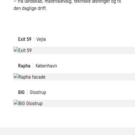
– fra landskab, materialevalg, tekniske løsninger og til
den daglige drift.
Exit
Exit 59
Vejle
59
Rapha
Rapha
København
BIG
BIG
Glostrup