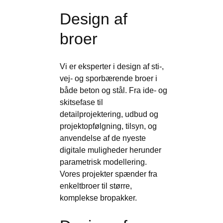
på
Design af
E45
skaber
broer
plads
til
fremtidens
Vi er eksperter i design af sti-,
trafikflow
vej- og sporbærende broer i
både beton og stål. Fra ide- og
skitsefase til
detailprojektering, udbud og
projektopfølgning, tilsyn, og
anvendelse af de nyeste
digitale muligheder herunder
parametrisk modellering.
Vores projekter spænder fra
enkeltbroer til større,
komplekse bropakker.