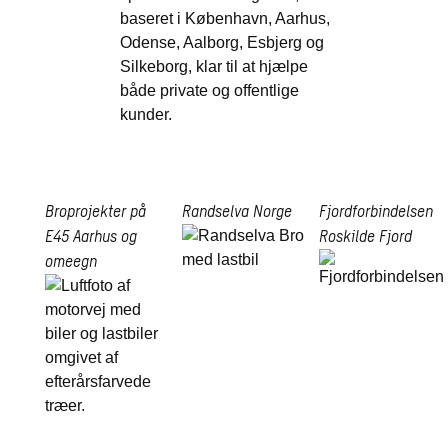
baseret i København, Aarhus,
Odense, Aalborg, Esbjerg og
Silkeborg, klar til at hjælpe
både private og offentlige
kunder.
Broprojekter på
Randselva
Norge
Fjordforbindelsen
E45
Aarhus og
Roskilde Fjord
omeegn
Randselva
Fjordforbindelsen
bro
Broprojekter