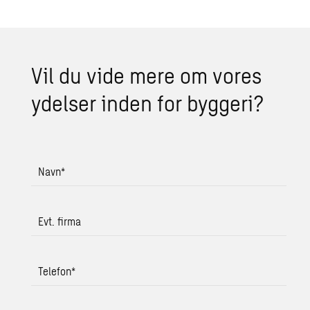
Vil du vide mere om vores
ydel­ser inden for byg­ge­ri?
Navn
*
Evt. firma
Telefon
*