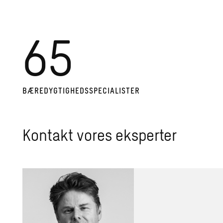
65
BÆ­RE­DYG­TIG­HEDS­SPE­CI­A­LI­STER
Kontakt vores eksperter