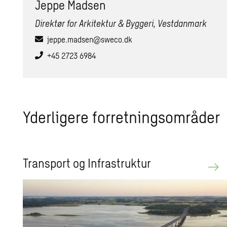
Jeppe Mad­sen
Direktør for Arkitektur & Byggeri, Vestdanmark
jeppe.madsen@sweco.dk
+45 2723 6984
Yder­li­ge­re for­ret­nings­om­rå­der
Trans­port og In­fra­struk­tur