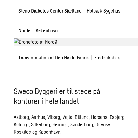
Steno
Steno Diabetes Center Sjælland
Holbæk Sygehus
Diabetes
Center
NordØ
Nordø
København
Sjælland
på
Holbæk
Sygehus
Den
Transformation af Den Hvide Fabrik
Frederiksberg
Hvide
Fabrik
Sweco Byggeri er til stede på
kontorer i hele landet
Aalborg
,
Aarhus
, Viborg,
Vejle
, Billund,
Horsens
, Esbjerg,
Kolding, Silkeborg, Herning,
Sønderborg
,
Odense
,
Roskilde
og
København
.