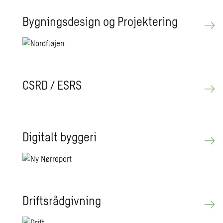
Byg­nings­de­sign og Pro­jek­te­ring
CSRD / ESRS
Di­gi­talt byg­ge­ri
Drifts­rå­d­giv­ning