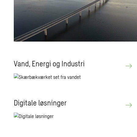
Vand, Ener­gi og In­du­stri
Di­gi­ta­le løs­nin­ger