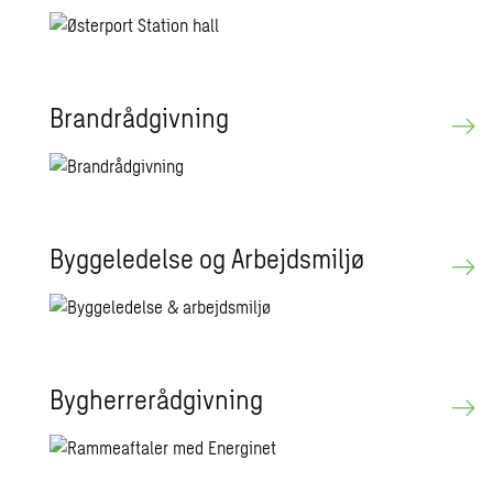
Bran­d­rå­d­giv­ning
Byg­ge­le­del­se og Ar­bejds­mil­jø
Byg­her­re­rå­d­giv­ning