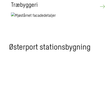
Træ­byg­ge­ri
Østerport stationsbygning