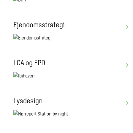
Ejen­doms­stra­te­gi
LCA og EPD
Lys­de­sign