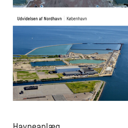
Udvidelsen
Udvidelsen af Nordhavn
København
af
Nordhavn
Havneanlæg