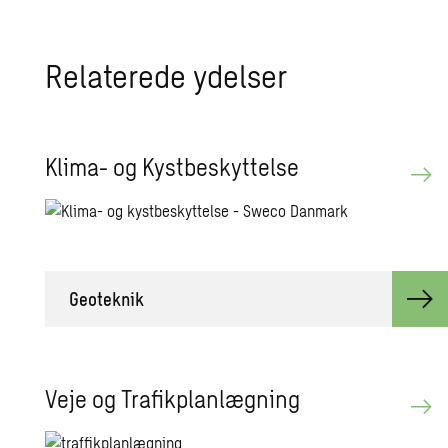
Re­la­te­re­de ydel­ser
Klima- og Kyst­be­skyt­tel­se
Geo­tek­nik
Veje og Tra­fik­plan­læg­ning