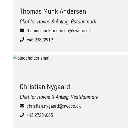
Tho­mas Munk An­der­sen
Chef for Havne & Anlæg, Østdanmark
thomasmunk.andersen@sweco.dk
+45 23822919
Chri­sti­an Ny­gaard
Chef for Havne & Anlæg, Vestdanmark
christian.nygaard@sweco.dk
+45 27254063