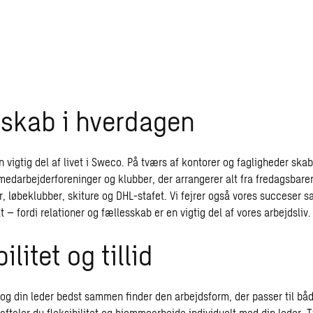
sskab i hverdagen
n vigtig del af livet i Sweco. På tværs af kontorer og fagligheder ska
darbejderforeninger og klubber, der arrangerer alt fra fredagsbarer 
, løbeklubber, skiture og DHL-stafet. Vi fejrer også vores succeser
lt – fordi relationer og fællesskab er en vigtig del af vores arbejdsliv.
ilitet og tillid
u og din leder bedst sammen finder den arbejdsform, der passer til bå
r aftaler du fleksibilitet og hjemmearbejde individuelt med din leder. T