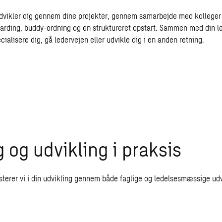
dvikler dig gennem dine projekter, gennem samarbejde med kollege
rding, buddy-ordning og en struktureret opstart. Sammen med din led
ialisere dig, gå ledervejen eller udvikle dig i en anden retning.
 og udvikling i praksis
terer vi i din udvikling gennem både faglige og ledelsesmæssige udv