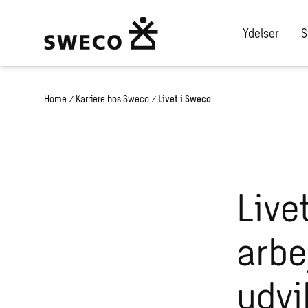
Ydelser
S
Home
/
Karriere hos Sweco
/
Livet i Sweco
Live
arbe
udvi