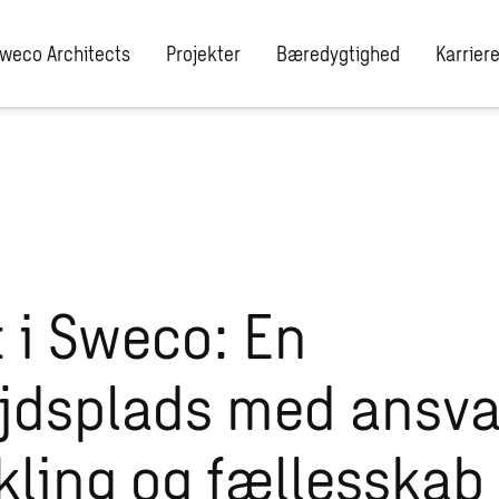
weco Architects
Projekter
Bæredygtighed
Karrier
t i Sweco: En
jdsplads med ansva
kling og fællesskab