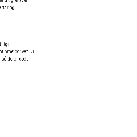
erfaring.
t lige
af arbejdslivet. Vi
 så du er godt