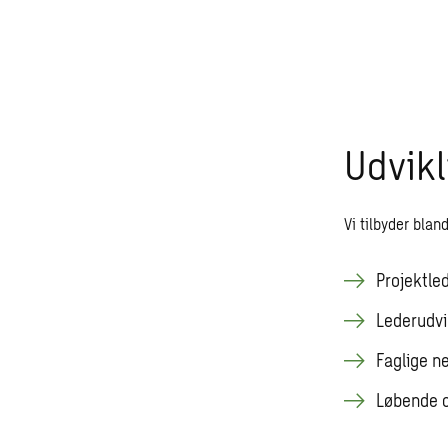
Udvik
Vi tilbyder blan
Projektle
Lederudvik
Faglige n
Løbende c