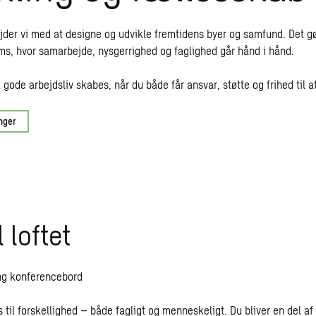
der vi med at designe og udvikle fremtidens byer og samfund. Det g
ms, hvor samarbejde, nysgerrighed og faglighed går hånd i hånd.
et gode arbejdsliv skabes, når du både får ansvar, støtte og frihed til a
inger
 loftet
s til forskellighed – både fagligt og menneskeligt. Du bliver en del a