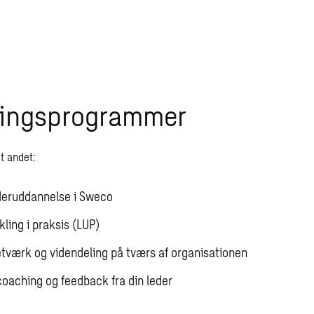
lingsprogrammer
dt andet:
deruddannelse i Sweco
ling i praksis (LUP)
etværk og videndeling på tværs af organisationen
oaching og feedback fra din leder