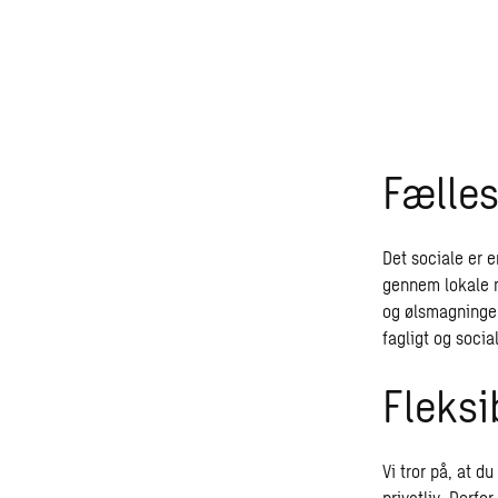
Fælle
Det sociale er e
gennem lokale me
og ølsmagninger
fagligt og socia
Fleksib
Vi tror på, at d
privatliv. Derfo