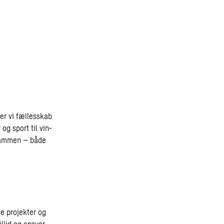
ber vi fællesskab
og sport til vin-
 sammen – både
de projekter og
illid og ansvar