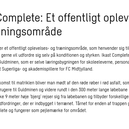
Complete: Et offentligt ople
æningsområde
er et offentligt oplevelses- og træningsområde, som henvender sig ti
gerne vil udfordre sig selv på konditionen og styrken. Ikast Complete
Guldminen, som er selve læringsbygningen for skoleeleverne, persona
 Superliga- og akademispillere for FC Midtjylland.
omst til matriklen bliver man mødt af den røde røber i rød asfalt, so
ugere til Guldminen og videre rundt i den 300 meter lange løbebane 
ke 9 meter høje ’bjerg’ rejser sig fra løbebanen og tilbyder forskelli
fordringer, der er indbygget i terrænet. Tårnet for enden af trappen 
lete og fungerer som pejlemærke for området.