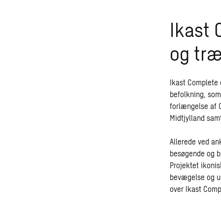
Ikast 
og tr
Ikast Complete 
befolkning, som 
forlængelse af 
Midtjylland samt
Allerede ved ank
besøgende og br
Projektet ikonis
bevægelse og ud
over Ikast Comp