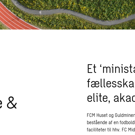
Et ‘minis
fællesska
elite, aka
e &
FCM Huset og Guldminen i
bestående af en fodbold
faciliteter til hhv. FC M