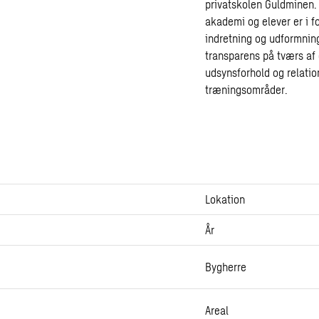
privatskolen Guldminen. 
akademi og elever er i f
indretning og udformning
transparens på tværs af
udsynsforhold og relatio
træningsområder.
Lokation
År
Bygherre
Areal