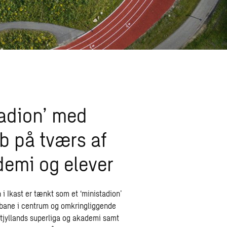
tadion’ med
b på tværs af
demi og elever
 Ikast er tænkt som et ‘ministadion’
bane i centrum og omkringliggende
idtjyllands superliga og akademi samt