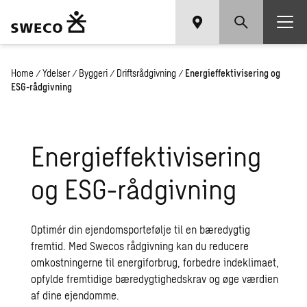
Home
/
Ydelser
/
Byggeri
/
Driftsrådgivning
/
Energieffektivisering og
ESG-rådgivning
Ener­gi­ef­fek­ti­vi­se­ring
og ESG-rå­d­giv­ning
Optimér din ejendomsportefølje til en bæredygtig
fremtid. Med Swecos rådgivning kan du reducere
omkostningerne til energiforbrug, forbedre indeklimaet,
opfylde fremtidige bæredygtighedskrav og øge værdien
af dine ejendomme.