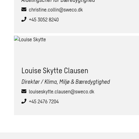
christine.collin@sweco.dk
+45 3052 8240
Lou­i­se Skyt­te Clau­sen
Direktør / Klima, Miljø & Bæredygtighed
louiseskytte.clausen@sweco.dk
+45 2476 7204