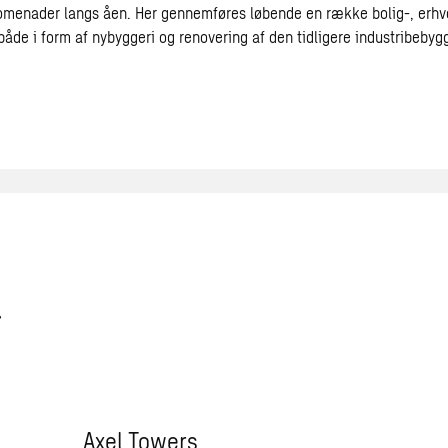
omenader langs åen. Her gennemføres løbende en række bolig-, erhv
både i form af nybyggeri og renovering af den tidligere industribebyg
r
Axel Towers