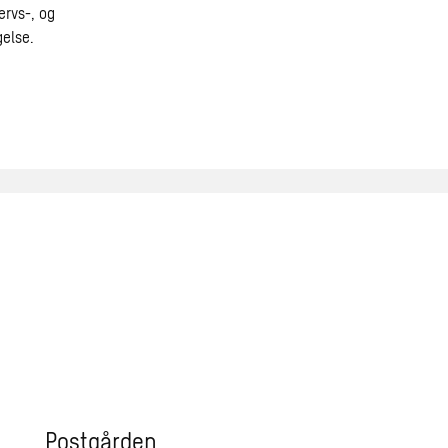
ervs-, og
gelse.
Postgården