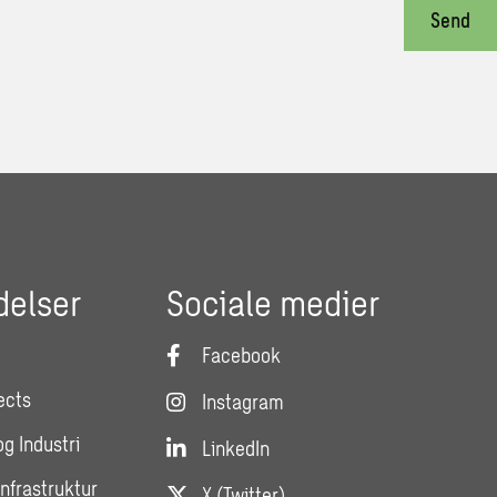
Send
delser
Sociale medier
Facebook
ects
Instagram
og Industri
LinkedIn
Infrastruktur
X (Twitter)