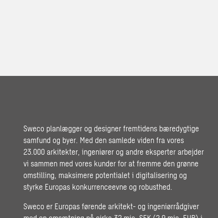
Sweco planlægger og designer fremtidens bæredygtige
samfund og byer. Med den samlede viden fra vores
23.000 arkitekter, ingeniører og andre eksperter arbejder
vi sammen med vores kunder for at fremme den grønne
omstilling, maksimere potentialet i digitalisering og
styrke Europas konkurrenceevne og robusthed.
Sweco er Europas førende arkitekt- og ingeniørrådgiver
med en omsætning på cirka 32 mia. SEK (2,9 mia. EUR) i