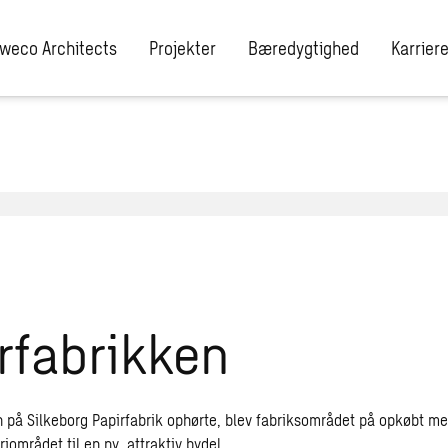
weco Architects
Projekter
Bæredygtighed
Karrier
rfabrikken
 på Silkeborg Papirfabrik ophørte, blev fabriksområdet på opkøbt me
området til en ny, attraktiv bydel.