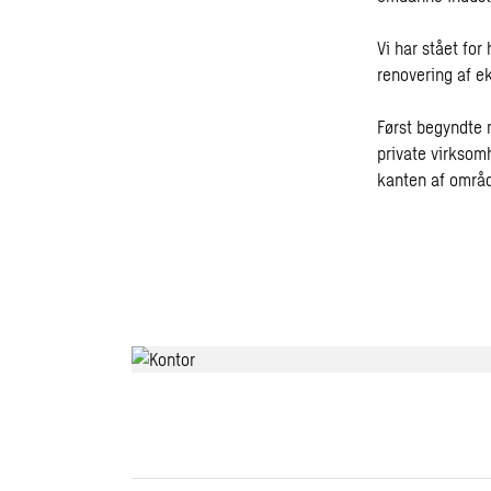
Vi har stået fo
renovering af e
Først begyndte 
private virksomh
kanten af områd