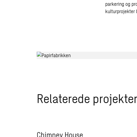
parkering og pr
kulturprojekter 
Relaterede projekte
Chimney House