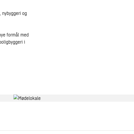
, nybyggeri og
 nye formål med
boligbyggeri i