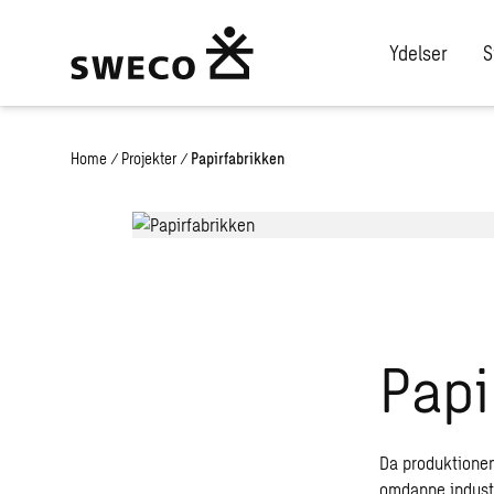
Ydelser
S
Home
/
Projekter
/
Papirfabrikken
Papi
Da produktionen
omdanne industri