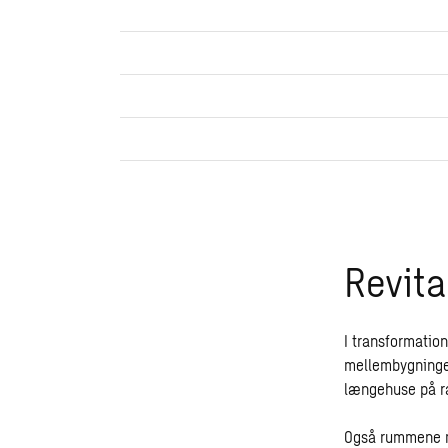
Revita
I transformatio
mellembygninger
længehuse på rad
Også rummene m