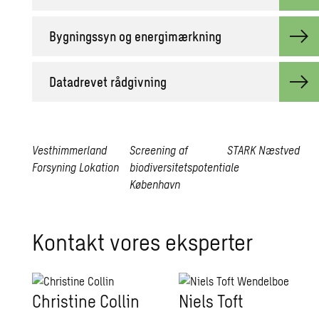
Bygningssyn og energimærkning
Datadrevet rådgivning
Vesthimmerland
Screening af
STARK
Næstved
Forsyning
Lokation
biodiversitetspotentiale
Open
Open
København
card
card
Open
card
Kontakt vores eksperter
Christine Collin
Niels Toft