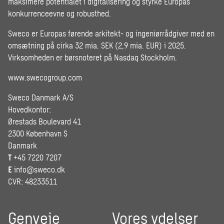
maksimere potentialet i digitalisering og styrke Europas
konkurrenceevne og robusthed.
Sweco er Europas førende arkitekt- og ingeniørrådgiver med en
omsætning på cirka 32 mia. SEK (2,9 mia. EUR) i 2025.
Virksomheden er børsnoteret på Nasdaq Stockholm.
www.swecogroup.com
Sweco Danmark A/S
Hovedkontor:
Ørestads Boulevard 41
2300 København S
Danmark
T
+45 7220 7207
E
info@sweco.dk
CVR: 48233511
Genveje
Vores ydelser