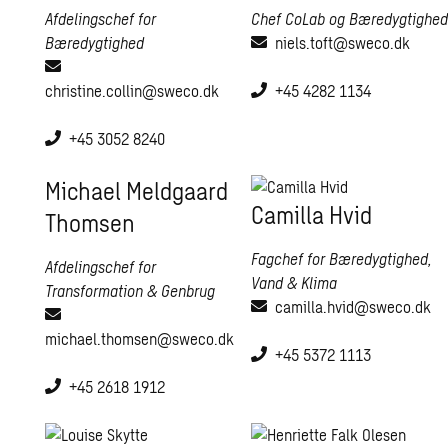
Afdelingschef for
Chef CoLab og Bæredygtighed
Bæredygtighed
niels.toft@sweco.dk
christine.collin@sweco.dk
+45 4282 1134
+45 3052 8240
Michael Meldgaard
Camilla Hvid
Thomsen
Fagchef for Bæredygtighed,
Afdelingschef for
Vand & Klima
Transformation & Genbrug
camilla.hvid@sweco.dk
michael.thomsen@sweco.dk
+45 5372 1113
+45 2618 1912