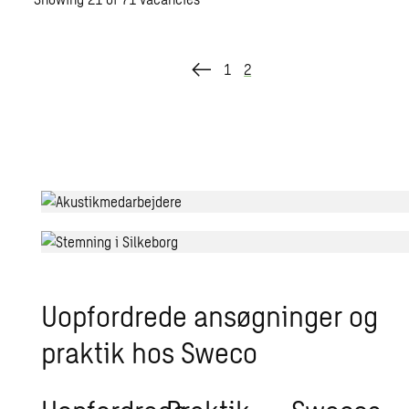
1
2
Uop­for­dre­de an­søg­nin­ger og
prak­tik hos Sweco