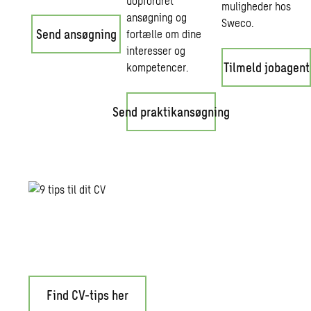
uopfordret
muligheder hos
ansøgning og
Sweco.
Send ansøgning
fortælle om dine
interesser og
Tilmeld jobagent
kompetencer.
Send praktikansøgning
Tips til et godt CV
Der findes ingen opskrift på det perfekte CV. Men her er 9 g
Find CV-tips her