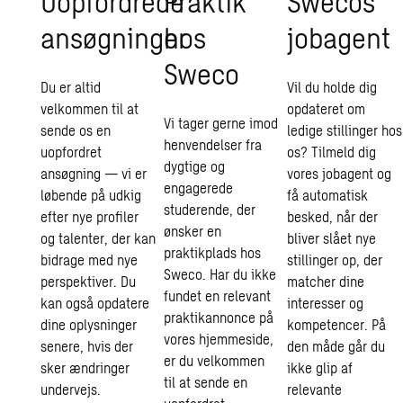
Uopfordrede
Praktik
Swecos
ansøgninger
hos
jobagent
Sweco
Du er altid
Vil du holde dig
velkommen til at
opdateret om
Vi tager gerne imod
sende os en
ledige stillinger hos
henvendelser fra
uopfordret
os? Tilmeld dig
dygtige og
ansøgning — vi er
vores jobagent og
engagerede
løbende på udkig
få automatisk
studerende, der
efter nye profiler
besked, når der
ønsker en
og talenter, der kan
bliver slået nye
praktikplads hos
bidrage med nye
stillinger op, der
Sweco. Har du ikke
perspektiver. Du
matcher dine
fundet en relevant
kan også opdatere
interesser og
praktikannonce på
dine oplysninger
kompetencer. På
vores hjemmeside,
senere, hvis der
den måde går du
er du velkommen
sker ændringer
ikke glip af
til at sende en
undervejs.
relevante