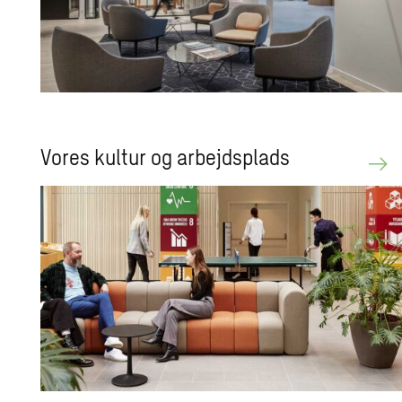
Vores kul­tur og ar­bejds­plads