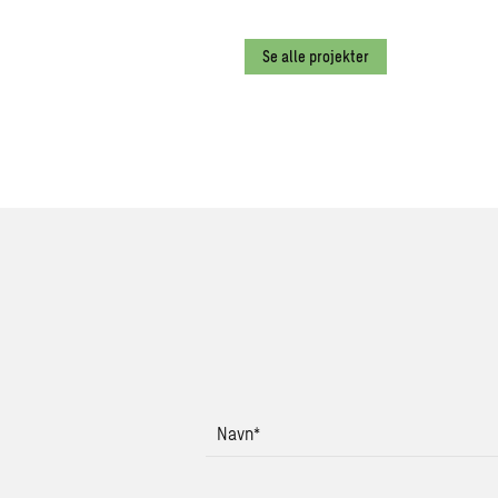
Se alle projekter
Navn
*