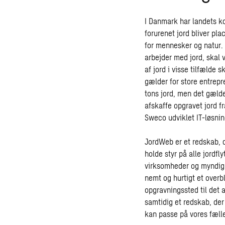
I Danmark har landets ko
forurenet jord bliver pl
for mennesker og natur. 
arbejder med jord, skal
af jord i visse tilfælde
gælder for store entrepr
tons jord, men det gælde
afskaffe opgravet jord fr
Sweco udviklet IT-løsni
JordWeb er et redskab,
holde styr på alle jordfl
virksomheder og myndi
nemt og hurtigt et overb
opgravningssted til det
samtidig et redskab, der
kan passe på vores fælle