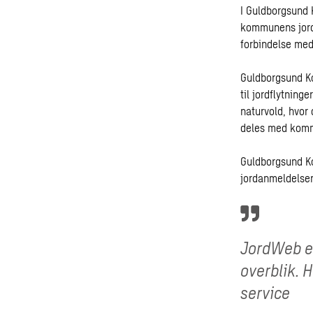
I Guldborgsund 
kommunens jord
forbindelse med 
Guldborgsund K
til jordflytning
naturvold, hvor
deles med kommun
Guldborgsund Ko
jordanmeldelser
JordWeb er
overblik. 
service