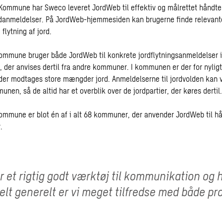
Kommune har Sweco leveret JordWeb til effektiv og målrettet håndte
anmeldelser. På JordWeb-hjemmesiden kan brugerne finde relevante
flytning af jord.
ommune bruger både JordWeb til konkrete jordflytningsanmeldelser
er, der anvises dertil fra andre kommuner. I kommunen er der for nylig
 der modtages store mængder jord. Anmeldelserne til jordvolden kan
en, så de altid har et overblik over de jordpartier, der køres dertil.
mmune er blot én af i alt 68 kommuner, der anvender JordWeb til hå
.
 et rigtig godt værktøj til kommunikation og h
Helt generelt er vi meget tilfredse med både pr