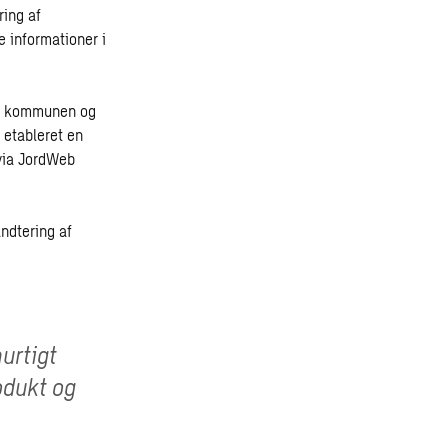
ring af
 informationer i
 i kommunen og
t etableret en
 via JordWeb
ndtering af
urtigt
odukt og