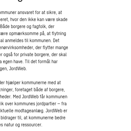
mmuner ansvaret for at sikre, at
aceret, hvor den ikke kan være skade
Både borgere og fagfolk, der
 være opmærksomme på, at flytning
 skal anmeldes til kommunen. Det
enørvirksomheder, der flytter mange
r også for private borgere, der skal
a egen have. Til det formål har
ngen, JordWeb.
 der hjælper kommunerne med at
ytninger, foretaget både af borgere,
gheder. Med JordWeb får kommunen
lik over kommunes jordpartier – fra
 aktuelle modtageanlæg. JordWeb er
 bidrager til, at kommunerne bedre
s natur og ressourcer.