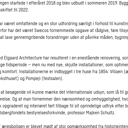
ngen startede i efteråret 2018 og blev udbudt i sommeren 2019. Byg
skiftet til 2022.
 været omfattende og en stor udfordring særligt i forhold til kunstin
rfor har det været Swecos fornemmeste opgave at rådgive, føre tilsy
at lave gennemgribende forandringer uden at påvirke måden, bygning
 Elgaard Architecture har resulteret i en enestående renovering, so
ige tidsperiode – men nu med nye, skjulte installationer, som optime
 komfort. Installationerne er indbygget i tre huse fra 1854: Villaen (
ksthuset) og Pompeji (festsalen).
, at besøgende vil kunne mærke det internationale udsyn, som lå til g
ørelse. Og at man fornemmer den nænsomhed og omhyggelighed, hv
k opgraderet og interiøret ført tilbage til sit oprindelige udtryk efter 
arlsbergfondets bestyrelsesforkvinde, professor Majken Schultz.
 æresboligen er blevet mødt af stor opmærksomhed fra historieinte