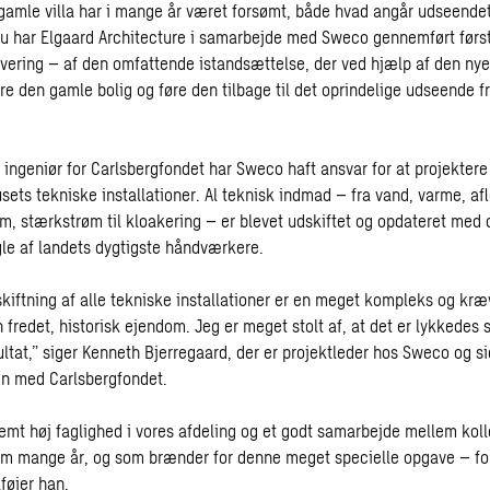
gamle villa har i mange år været forsømt, både hvad angår udseende
 Nu har Elgaard Architecture i samarbejde med Sweco gennemført førs
vering – af den omfattende istandsættelse, der ved hjælp af den nye
re den gamle bolig og føre den tilbage til det oprindelige udseende fr
ingeniør for Carlsbergfondet har Sweco haft ansvar for at projektere
ets tekniske installationer. Al teknisk indmad – fra vand, varme, aflø
øm, stærkstrøm til kloakering – er blevet udskiftet og opdateret med
gle af landets dygtigste håndværkere.
kiftning af alle tekniske installationer er en meget kompleks og k
 fredet, historisk ejendom. Jeg er meget stolt af, at det er lykkedes
ultat,” siger Kenneth Bjerregaard, der er projektleder hos Sweco og s
n med Carlsbergfondet.
remt høj faglighed i vores afdeling og et godt samarbejde mellem koll
m mange år, og som brænder for denne meget specielle opgave – fo
lføjer han.