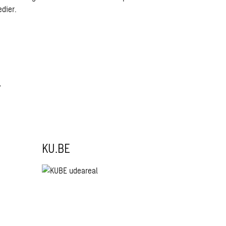
edier.
r
KU.BE