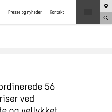
e
Presse og nyheder
Kontakt
ordinerede 56
riser ved
e og vellykket