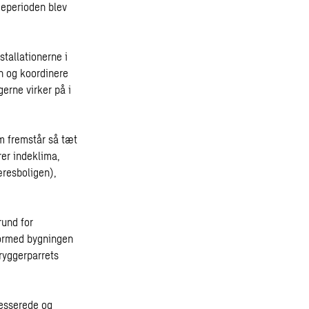
geperioden blev
stallationerne i
n og koordinere
erne virker på i
m fremstår så tæt
rer indeklima,
æresboligen),
rund for
ormed bygningen
bryggerparrets
resserede og