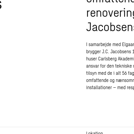
s
renovering
Jacobsen
I samarbejde med Elgaar
brygger J.C. Jacobsens 1
huser Carlsberg Akademi
ansvar for den tekniske 
tilsyn med de i alt 56 fa
omfattende og nænsomme
installationer – med res
Lokation