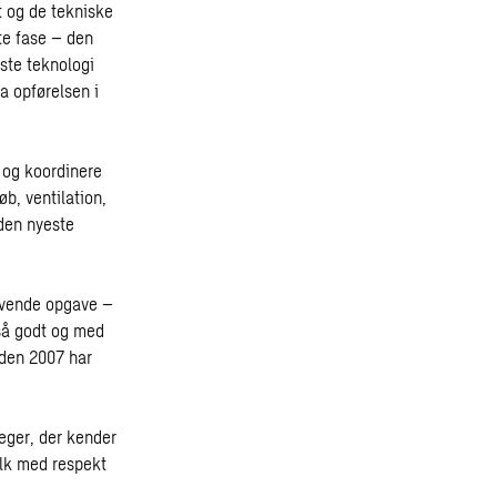
t og de tekniske
te fase – den
ste teknologi
a opførelsen i
 og koordinere
b, ventilation,
 den nyeste
rævende opgave –
 så godt og med
iden 2007 har
eger, der kender
lk med respekt