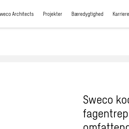
weco Architects
Projekter
Bæredygtighed
Karrier
Sweco ko
fagentrep
omfattend