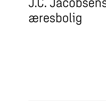
J.C. Jacobsen
æresbolig