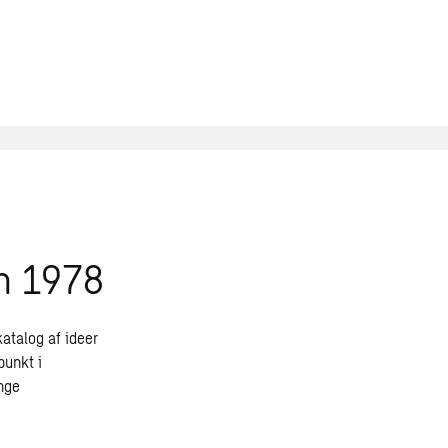
en 1978
katalog af ideer
punkt i
nge