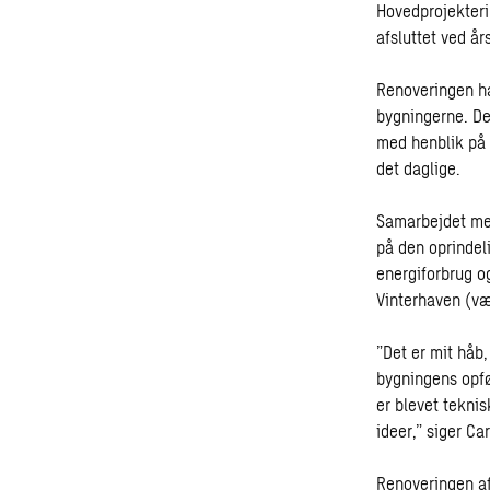
Hovedprojekteri
afsluttet ved års
Renoveringen har
bygningerne. De
med henblik på 
det daglige.
Samarbejdet med
på den oprindel
energiforbrug og
Vinterhaven (væ
”Det er mit håb
bygningens opf
er blevet teknis
ideer,” siger C
Renoveringen af