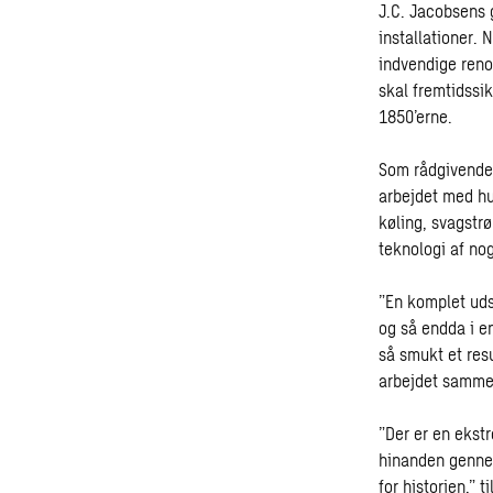
J.C. Jacobsens 
installationer.
indvendige reno
skal fremtidssik
1850’erne.
Som rådgivende 
arbejdet med hus
køling, svagstr
teknologi af no
”En komplet uds
og så endda i en
så smukt et res
arbejdet samme
”Der er en ekst
hinanden genne
for historien,” ti