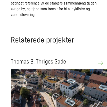
betinget reference vil de etablere sammenhæng til den
øvrige by, og tjene som transit for bl.a. cyklister og
vareindlevering.
Re­la­te­re­de pro­jek­ter
Tho­mas B. Thri­ges Gade