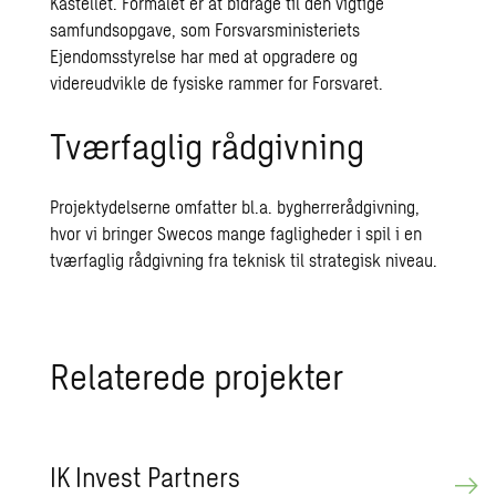
Kastellet. Formålet er at bidrage til den vigtige
samfundsopgave, som Forsvarsministeriets
Ejendomsstyrelse har med at opgradere og
videreudvikle de fysiske rammer for Forsvaret.
Tværfaglig rådgivning
Projektydelserne omfatter bl.a. bygherrerådgivning,
hvor vi bringer Swecos mange fagligheder i spil i en
tværfaglig rådgivning fra teknisk til strategisk niveau.
Re­la­te­re­de pro­jek­ter
IK In­vest Part­ners