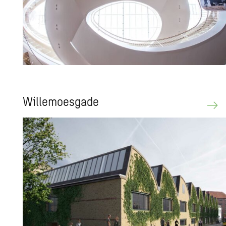
Wil­lemo­es­ga­de