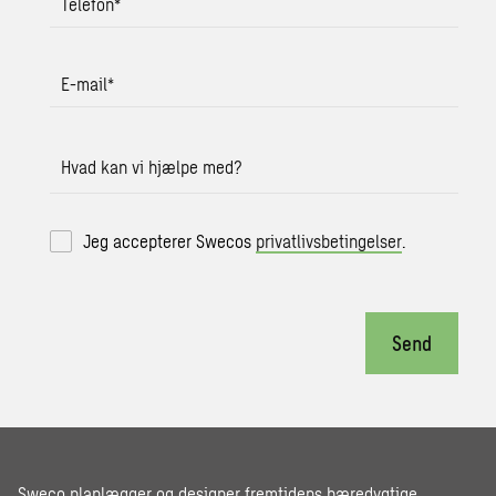
Telefon
*
E-mail
*
Hvad kan vi hjælpe med?
Jeg accepterer Swecos
privatlivsbetingelser
.
Send
Sweco planlægger og designer fremtidens bæredygtige