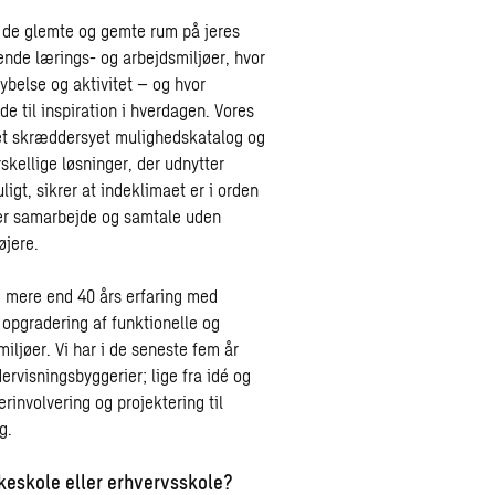
 de glemte og gemte rum på jeres
ende lærings- og arbejdsmiljøer, hvor
dybelse og aktivitet – og hvor
lde til inspiration i hverdagen. Vores
 et skræddersyet mulighedskatalog og
skellige løsninger, der udnytter
igt, sikrer at indeklimaet er i orden
er samarbejde og samtale uden
øjere.
i mere end 40 års erfaring med
opgradering af funktionelle og
iljøer. Vi har i de seneste fem år
ervisningsbyggerier; lige fra idé og
rinvolvering og projektering til
g.
folkeskole eller erhvervsskole?