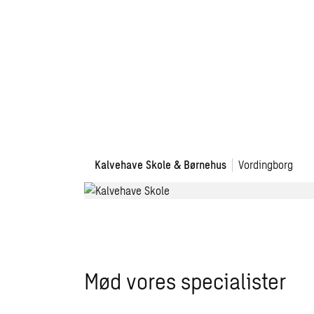
Etablering
Kalvehave Skole & Børnehus
Vordingborg
af
nye
fællesarealer
på
Kalvehave
Skole
Mød vores specialister
&
Børnehus