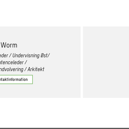
t Worm
leder / Undervisning Øst/
tenceleder /
ndvolvering / Arkitekt
ntaktinformation