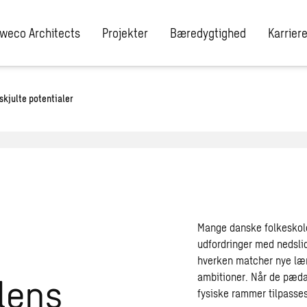
weco Architects
Projekter
Bæredygtighed
Karrier
skjulte potentialer
Mange danske folkeskole
:
udfordringer med nedsli
hverken matcher nye læ
olens
ambitioner. Når de pæda
fysiske rammer tilpasse