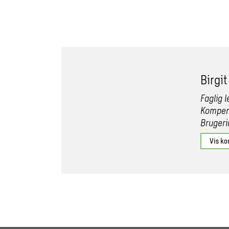
Birgi
Faglig 
Kompen
Brugeri
Vis ko