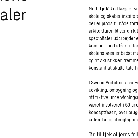
aler
Med
’Tjek’
kortlægger vi
skole og skaber inspirer
der er plads til både for
arkitekturen bliver en ki
specialister udarbejder
kommer med idéer til for
skolens arealer bedst mul
og at akustikken fremm
konstant at skulle tale h
I Sweco Architects har v
udvikling, ombygning og 
attraktive undervisningsm
været involveret i 50 und
konceptfasen, over bruge
udførelse og ibrugtagnin
Tid til tjek af jeres 