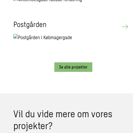
Po­st­går­den
Se alle projekter
Vil du vide mere om vores
pro­jek­ter?