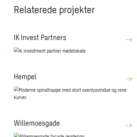
Re­la­te­re­de pro­jek­ter
IK In­vest Part­ners
Hem­pel
Wil­lemo­es­ga­de