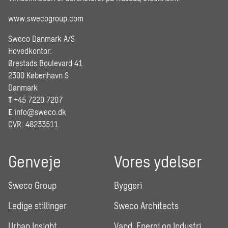
www.swecogroup.com
Sweco Danmark A/S
Hovedkontor:
Ørestads Boulevard 41
2300 København S
Danmark
T
+45 7220 7207
E
info@sweco.dk
CVR: 48233511
Genveje
Vores ydelser
Sweco Group
Byggeri
Ledige stillinger
Sweco Architects
Urban Insight
Vand, Energi og Industri