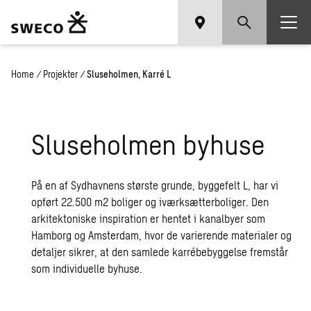
Home
/
Projekter
/
Sluseholmen, Karré L
Slu­se­hol­men byhu­se
På en af Sydhavnens største grunde, byggefelt L, har vi
opført 22.500 m2 boliger og iværksætterboliger. Den
arkitektoniske inspiration er hentet i kanalbyer som
Hamborg og Amsterdam, hvor de varierende materialer og
detaljer sikrer, at den samlede karrébebyggelse fremstår
som individuelle byhuse.