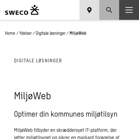
Home
/
Ydelser
/
Digitale løsninger
/
MiljøWeb
DI­GI­TA­LE LØS­NIN­GER
Mil­jøWeb
Optimer din kommunes miljøtilsyn
MiljøWeb tilbyder en skræddersyet IT-platform, der
løfter miljøtilsynet og sikrer en markant forøgelse af