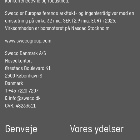
konkurrenceevne og robusthed.
Sweco er Europas førende arkitekt- og ingeniørrådgiver med en
omsætning på cirka 32 mia. SEK (2,9 mia. EUR) i 2025.
Virksomheden er børsnoteret på Nasdaq Stockholm.
www.swecogroup.com
Sweco Danmark A/S
Hovedkontor:
Ørestads Boulevard 41
2300 København S
Danmark
T
+45 7220 7207
E
info@sweco.dk
CVR: 48233511
Genveje
Vores ydelser