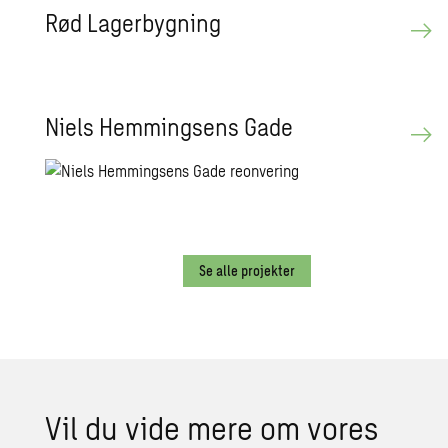
Rød La­ger­byg­ning
Niels Hem­m­ings­ens Gade
Se alle projekter
Vil du vide mere om vores