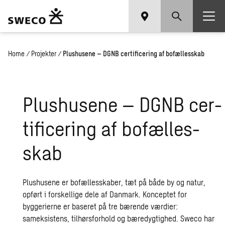
Home
/
Projekter
/
Plushusene – DGNB certificering af bofællesskab
Plus­hu­se­ne – DGNB cer­
ti­fi­ce­ring af bo­fæl­les­
skab
Plushusene er bofællesskaber, tæt på både by og natur,
opført i forskellige dele af Danmark. Konceptet for
byggerierne er baseret på tre bærende værdier:
sameksistens, tilhørsforhold og bæredygtighed. Sweco har