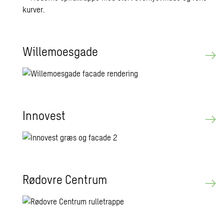
Wil­lemo­es­ga­de
In­novest
Rø­d­ov­re Cen­trum