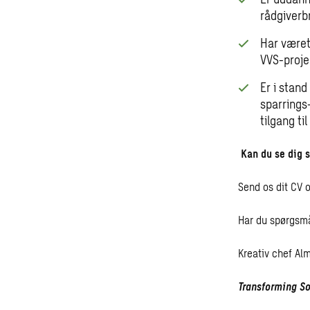
rådgiver
Har været 
VVS-proje
Er i stand
sparrings
tilgang ti
Kan du se dig 
Send os dit CV o
Har du spørgsmå
Kreativ chef Al
Transforming So