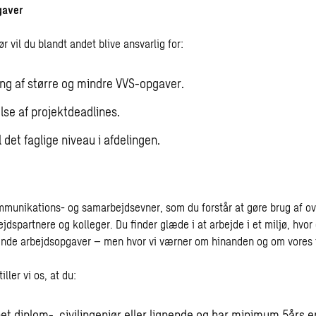
gaver
 vil du blandt andet blive ansvarlig for:
ing af større og mindre VVS-opgaver.
lse af projektdeadlines.
l det faglige niveau i afdelingen.
munikations- og samarbejdsevner, som du forstår at gøre brug af ov
dspartnere og kolleger. Du finder glæde i at arbejde i et miljø, hvor
ende arbejdsopgaver – men hvor vi værner om hinanden og om vores f
ller vi os, at du:
t diplom-, civilingeniør eller lignende og har minimum 5års er