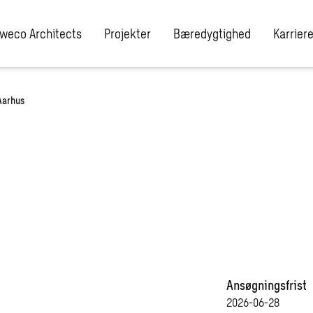
weco Architects
Projekter
Bæredygtighed
Karrier
Aarhus
l
jekter
Ansøgningsfrist
2026-06-28