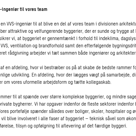
-ingeniør til vores team
 en VVS-ingeniør til at blive en del af vores team i divisionen arkitekt
aber attraktive og velfungerende byggerier, der er sunde og trygge at
 sikrer vi, at byggeriet er gennemtænkt i forhold til indeklima, dagslys
VVS, ventilation og brandforhold samt den efterfølgende bygningsdri
reret rådgivning arbejder vi tæt sammen både ingeniører og arkitekter
l af en afdeling, hvor vi bestræber os på at skabe de bedste rammer f
onlige udvikling. En afdeling, hvor der lægges vægt på samarbejde, di
er om vores uformelle arbejdsform og tætte kollegaskab.
mmer til at spænde over større komplekse byggerier, og mindre sager
private bygherrer. Vi har opgaver indenfor de fleste sektorer indenfo
ores portefølje spænder således over boliger, skoler, hospitaler og ø
u vil blive involveret i alle faser af byggeriet – teknisk såvel som øko
førelse, tilsyn og opfølgning til aflevering af det færdige byggeri.