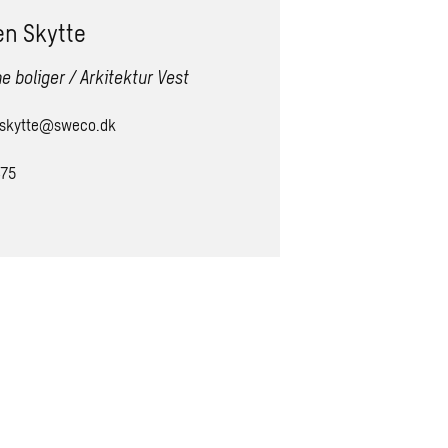
en Skytte
e boliger / Arkitektur Vest
.skytte@sweco.dk
475