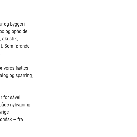
ur og byggeri
 bo og opholde
, akustik,
ft. Som førende
.
or vores fælles
alog og sparring,
 for såvel
r både nybygning
vrige
nomisk – fra