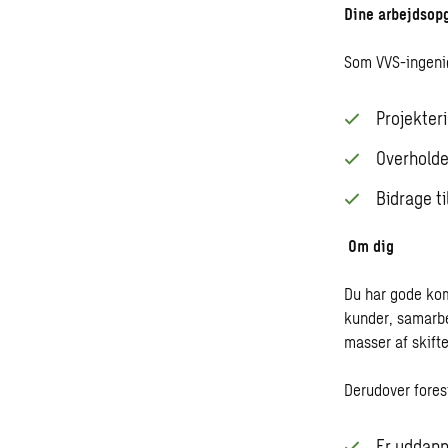
Dine arbejdsop
Som VVS-ingeniør
Projekter
Overholde
Bidrage ti
Om dig
Du har gode kom
kunder, samarbej
masser af skift
Derudover foresti
Er uddanne