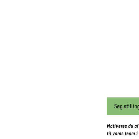
– Aarhus
Søg stillin
Motiveres du af
til vores team i