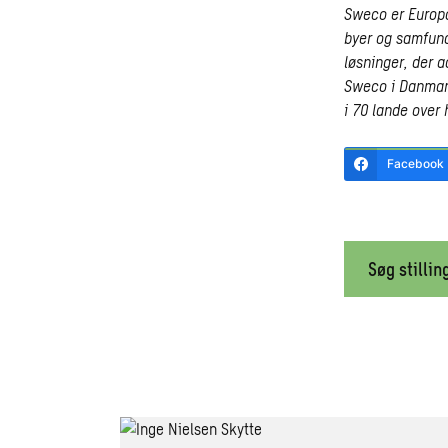
Sweco er Europa
byer og samfund
løsninger, der 
Sweco i Danmark 
i 70 lande over 
Facebook
Søg stillin