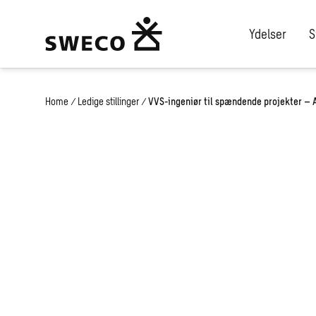
Ydelser
S
Home
/
Ledige stillinger
/
VVS-ingeniør til spændende projekter – 
VVS-ingeniør ti
spændende pro