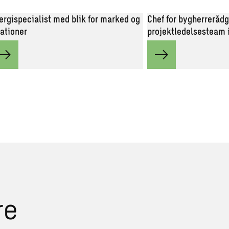
ergispecialist med blik for marked og
Chef for bygherrerådg
lationer
projektledelsesteam 
re