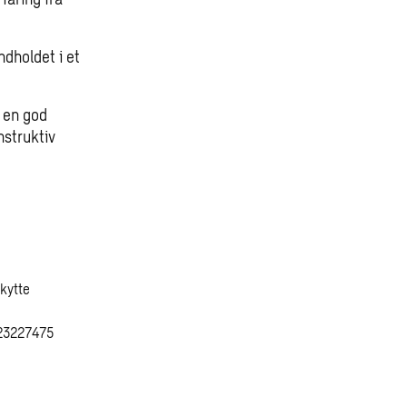
ndholdet i et
r en god
nstruktiv
Skytte
523227475