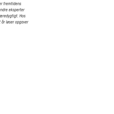
er fremtidens
andre eksperter
bæredygtigt.
Hos
t år løser opgaver