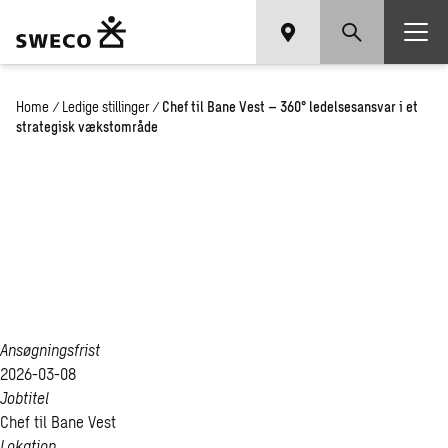
Home
/
Ledige stillinger
/
Chef til Bane Vest – 360° ledelsesansvar i et
strategisk vækstområde
Chef til Bane Vest – 360°
ledelsesansvar i et
strategisk vækstområde
Ansøgningsfrist
2026-03-08
Jobtitel
Chef til Bane Vest
Lokation