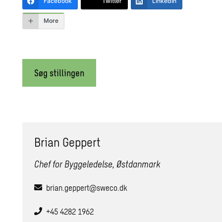
Facebook
Twitter
LinkedIn
More
Søg stillingen
Brian Geppert
Chef for Byggeledelse, Østdanmark
brian.geppert@sweco.dk
+45 4282 1962