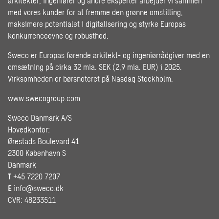
arkitekter, ingeniører og andre eksperter arbejder vi sammen
med vores kunder for at fremme den grønne omstilling,
maksimere potentialet i digitalisering og styrke Europas
konkurrenceevne og robusthed.
Sweco er Europas førende arkitekt- og ingeniørrådgiver med en
omsætning på cirka 32 mia. SEK (2,9 mia. EUR) i 2025.
Virksomheden er børsnoteret på Nasdaq Stockholm.
www.swecogroup.com
Sweco Danmark A/S
Hovedkontor:
Ørestads Boulevard 41
2300 København S
Danmark
T
+45 7220 7207
E
info@sweco.dk
CVR: 48233511