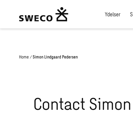
Warning
: Undefined array key "da" in
/home/swecogroup/public_htm
Ydelser
S
Home
/
Simon Lindgaard Pedersen
Contact Simon