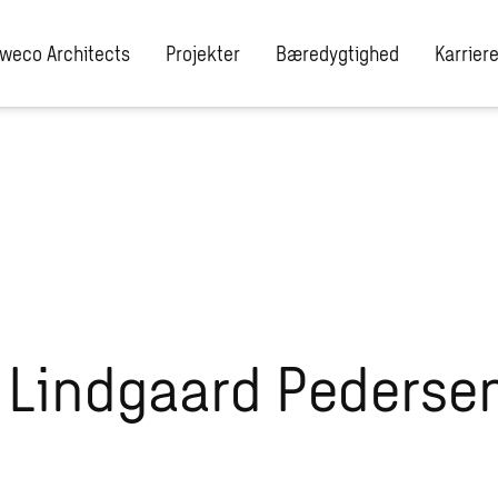
l/wp-content/plugins/the-sweco-plugin/includes/rewrite-post-slu
weco Architects
Projekter
Bæredygtighed
Karrier
 Lindgaard Pederse