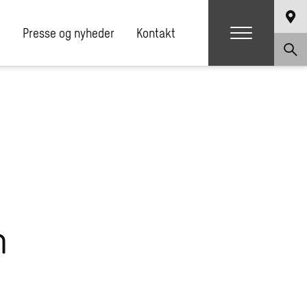
g.php
on line
81
e
Presse og nyheder
Kontakt
n