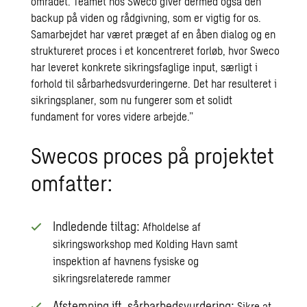
området. Teamet hos Sweco giver dermed også den
backup på viden og rådgivning, som er vigtig for os.
Samarbejdet har været præget af en åben dialog og en
struktureret proces i et koncentreret forløb, hvor Sweco
har leveret konkrete sikringsfaglige input, særligt i
forhold til sårbarhedsvurderingerne. Det har resulteret i
sikringsplaner, som nu fungerer som et solidt
fundament for vores videre arbejde.”
Swecos proces på projektet
omfatter:
Indledende tiltag:
Afholdelse af
sikringsworkshop med Kolding Havn samt
inspektion af havnens fysiske og
sikringsrelaterede rammer
Afstemning ift. sårbarhedsvurdering:
Sikre at