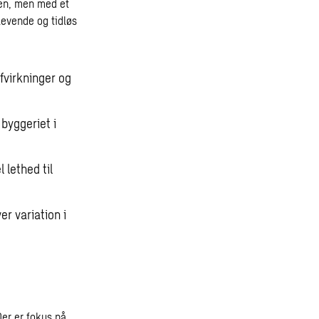
nen, men med et
levende og tidløs
fvirkninger og
byggeriet i
 lethed til
er variation i
er er fokus på