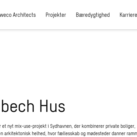
weco Architects
Projekter
Bæredygtighed
Karrier
nbech Hus
 et nyt mix-use-projekt i Sydhavnen, der kombinerer private boliger,
 en arkitektonisk helhed, hvor fællesskab og mødesteder danner ram