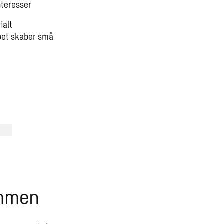
nteresser
ialt
abet skaber små
ammen