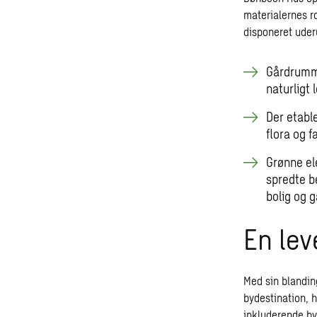
materialernes r
disponeret uderu
Gårdrumme
naturligt 
Der etabl
flora og 
Grønne el
spredte b
bolig og 
En lev
Med sin blandin
bydestination, 
inkluderende by