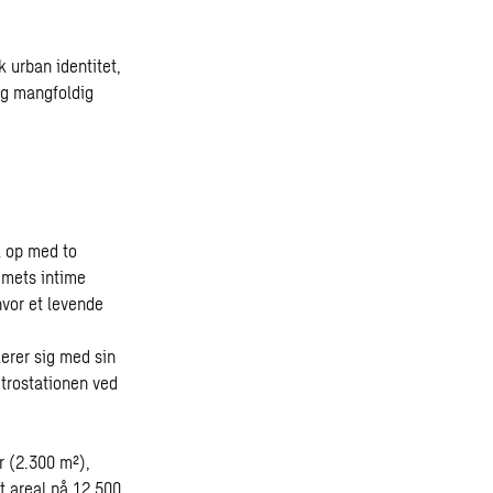
 urban identitet,
og mangfoldig
k op med to
mmets intime
hvor et levende
erer sig med sin
trostationen ved
r (2.300 m²),
t areal på 12.500