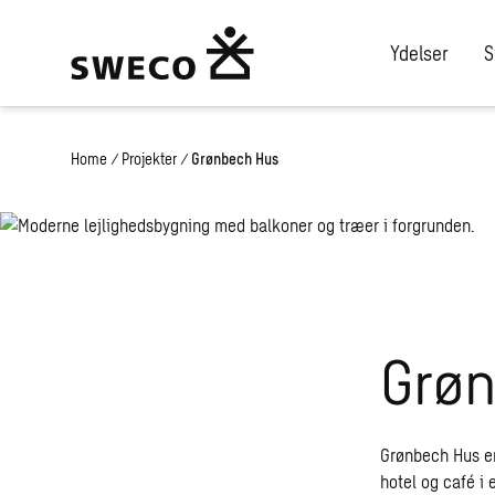
Ydelser
S
Home
/
Projekter
/
Grønbech Hus
Grø
Grønbech Hus er
hotel og café i