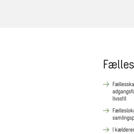
Fælles
Fællesska
adgangsfor
livsstil
Fælleslok
samlingsp
I kældere