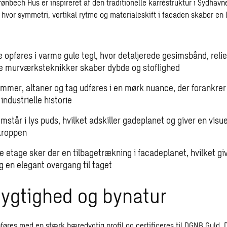
rønbech Hus er inspireret af den traditionelle karréstruktur i Sydhav
 hvor symmetri, vertikal rytme og materialeskift i facaden skaber en 
 opføres i varme gule tegl, hvor detaljerede gesimsbånd, relie
e murværksteknikker skaber dybde og stoflighed
mmer, altaner og tag udføres i en mørk nuance, der forankrer 
ndustrielle historie
mstår i lys puds, hvilket adskiller gadeplanet og giver en visuel
kroppen
e etage sker der en tilbagetrækning i facadeplanet, hvilket giv
g en elegant overgang til taget
ygtighed og bynatur
øres med en stærk bæredygtig profil og certificeres til DGNB Guld. D