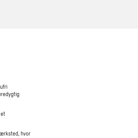
ufri
æredygtig
 et
værksted, hvor