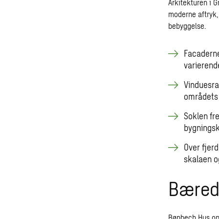
Arkitekturen i G
moderne aftryk,
bebyggelse.
Facaderne
varierend
Vinduesra
områdets i
Soklen fre
bygnings
Over fjerd
skalaen o
Bæred
Bønbech Hus opf