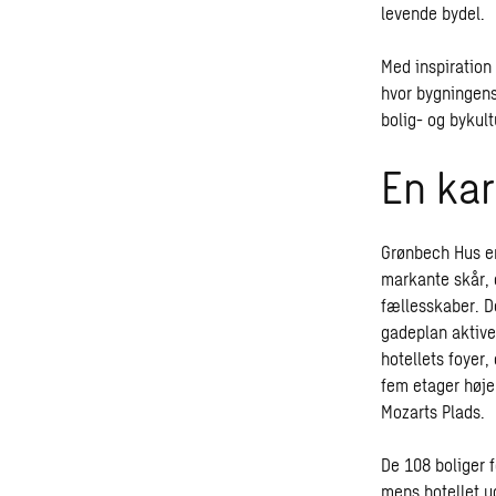
levende bydel.
Med inspiration 
hvor bygningens
bolig- og bykult
En kar
Grønbech Hus er
markante skår,
fællesskaber. D
gadeplan aktive
hotellets foyer
fem etager høj
Mozarts Plads.
De 108 boliger 
mens hotellet u