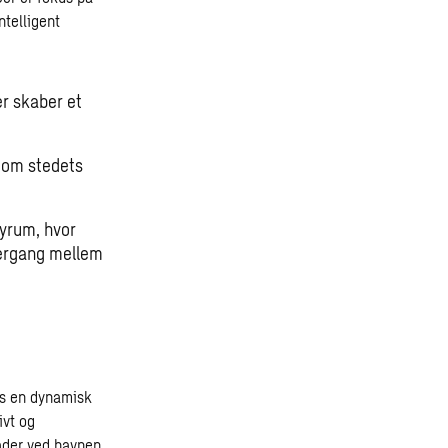
ntelligent
r skaber et
g om stedets
byrum, hvor
vergang mellem
us en dynamisk
ivt og
råder ved havnen