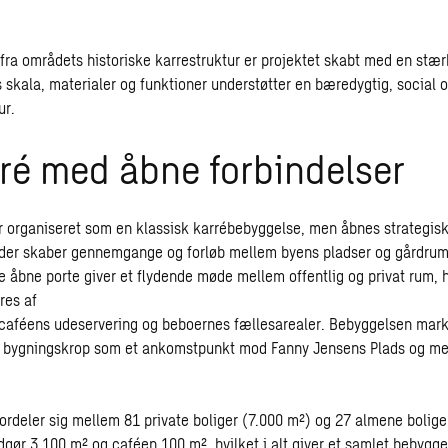
fra områdets historiske karrestruktur er projektet skabt med en stærk
 skala, materialer og funktioner understøtter en bæredygtig, social 
ur.
ré med åbne forbindelser
 organiseret som en klassisk karrébebyggelse, men åbnes strategis
 der skaber gennemgange og forløb mellem byens pladser og gårdru
e åbne porte giver et flydende møde mellem offentlig og privat rum, 
res af
, caféens udeservering og beboernes fællesarealer. Bebyggelsen mark
e bygningskrop som et ankomstpunkt mod Fanny Jensens Plads og me
fordeler sig mellem 81 private boliger (7.000 m²) og 27 almene bolige
dgør 3.100 m² og caféen 100 m², hvilket i alt giver et samlet bebygge