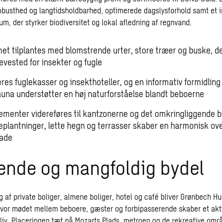
obusthed og langtidsholdbarhed, optimerede dagslysforhold samt et i
m, der styrker biodiversitet og lokal afledning af regnvand.
t tilplantes med blomstrende urter, store træer og buske, de
levested for insekter og fugle
eres fuglekasser og insekthoteller, og en informativ formidlin
fauna understøtter en høj naturforståelse blandt beboerne
ementer videreføres til kantzonerne og det omkringliggende 
eplantninger, lette hegn og terrasser skaber en harmonisk o
gade
ende og mangfoldig bydel
g af private boliger, almene boliger, hotel og café bliver Grønbech H
hvor mødet mellem beboere, gæster og forbipasserende skaber et akt
liv. Placeringen tæt på Mozarts Plads, metroen og de rekreative om