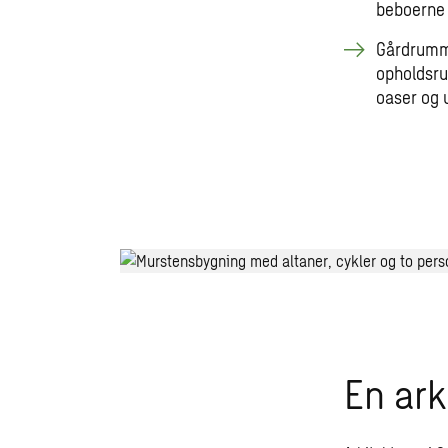
beboerne 
Gårdrumme
opholdsru
oaser og 
En ark