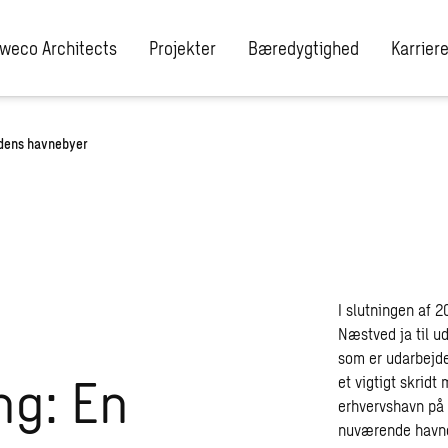
weco Architects
Projekter
Bæredygtighed
Karrier
idens havnebyer
I slutningen af 2
Næstved ja til u
som er udarbejd
ng: En
et vigtigt skrid
erhvervshavn på
nuværende havnea