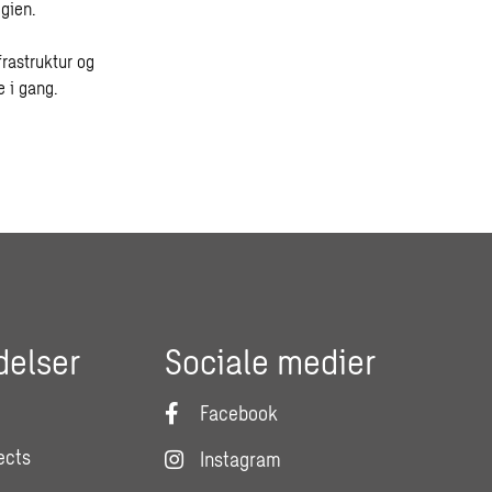
egien.
rastruktur og
 i gang.
delser
Sociale medier
Facebook
ects
Instagram