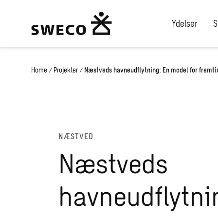
Ydelser
S
Home
/
Projekter
/
Næstveds havneudflytning: En model for fremt
NÆSTVED
Næstveds
havneudflytni