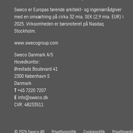
Sweco er Europas førende arkitekt- og ingeniørrådgiver
med en omsætning på cirka 32 mia. SEK (2,9 mia. EUR) i
2025. Virksomheden er børsnoteret på Nasdaq
Stockholm.
www.swecogroup.com
Sweco Danmark A/S
Hovedkontor:
Ørestads Boulevard 41
2300 København S
Danmark
T
+45 7220 7207
E
info@sweco.dk
CVR: 48233511
© 2026 Sweco AB
Privatlivspolitik
Cookiepolitik
Privatlivserk