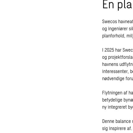
En pl
Swecos havneafd
og ingeniører si
planforhold, mi
I 2025 har Swec
og projektforsl
havnens udflytn
interessenter, 
nødvendige foru
Flytningen af ha
betydelige bynær
ny integreret b
Denne balance m
sig inspirere a