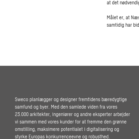
at det nødvendi
Målet er, at Næ
samtidig har bi
Sweco planlægger og designer fremtidens bæredygtige
samfund og byer. Med den samlede viden fra vores
23.000 arkitekter, ingeniører og andre eksperter arbejder
vi sammen med vores kunder for at fremme den grønne
omstilling, maksimere potentialet i digitalisering og
styrke Europas konkurrenceevne og robusthed.