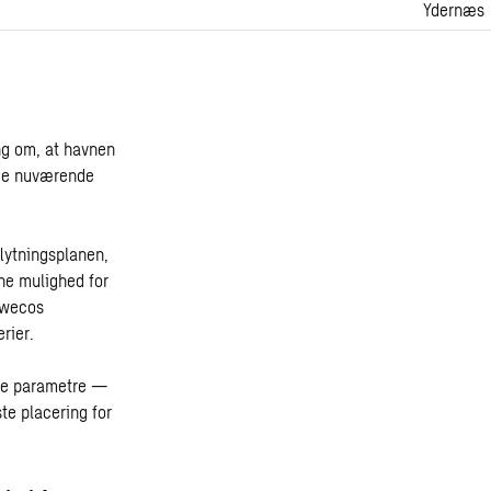
Ydernæs
ng om, at havnen
å de nuværende
flytningsplanen,
ne mulighed for
 Swecos
rier.
lle parametre —
te placering for