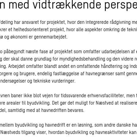
an med vidtrækkende perspe
eling har ansvaret for projektet, hvor den
integrerede rådgivning
me
krer et helhedsorienteret projekt, hvor alle aspekter omkring de tekn
ljø og økonomi er gennemarbejdet.
o påbegyndt næste fase af projektet som omfatter udarbejdelsen af e
ag der skal danne grundlag for myndighedsbehandling og den videre re
ing. Arbejdet omfatter blandt andet en omfattende håndtering og ind
borgere og brugere, endelig fastlæggelse af havnegrænser samt genn
ndersøgelser og tekniske vurderinger.
vnen baner ikke blot vejen for tidssvarende erhvervsfaciliteter, men 
e arealer til byudvikling. Det gør det muligt for Næstved at realiser
ydel, samtidig med at havnedriften bevares.
ellem byudvikling og havnedrift er en løsning, som andre danske h
f. Næstveds tilgang viser, hvordan byudvikling og havneaktiviteter k