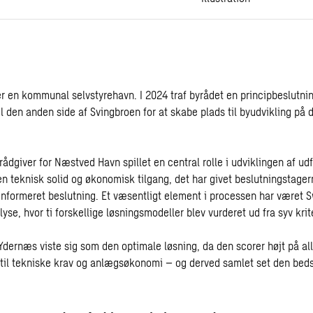
 en kommunal selvstyrehavn. I 2024 traf byrådet en principbeslutni
til den anden side af Svingbroen for at skabe plads til byudvikling p
ådgiver for Næstved Havn spillet en central rolle i udviklingen af ud
n teknisk solid og økonomisk tilgang, det har givet beslutningstager
linformeret beslutning. Et væsentligt element i processen har været
lyse, hvor ti forskellige løsningsmodeller blev vurderet ud fra syv krite
Ydernæs viste sig som den optimale løsning, da den scorer højt på a
 til tekniske krav og anlægsøkonomi – og derved samlet set den beds