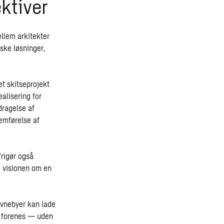
ktiver
llem arkitekter
iske løsninger,
t skitseprojekt
alisering for
dragelse af
emførelse af
frigør også
e visionen om en
avnebyer kan lade
an forenes — uden