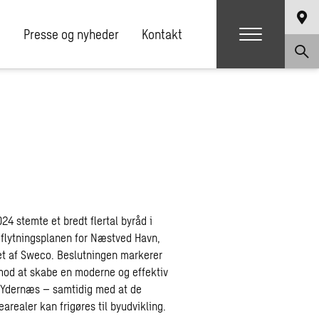
e
Presse og nyheder
Kontakt
024 stemte et bredt flertal byråd i
dflytningsplanen for Næstved Havn,
et af Sweco. Beslutningen markerer
t mod at skabe en moderne og effektiv
 Ydernæs – samtidig med at de
realer kan frigøres til byudvikling.