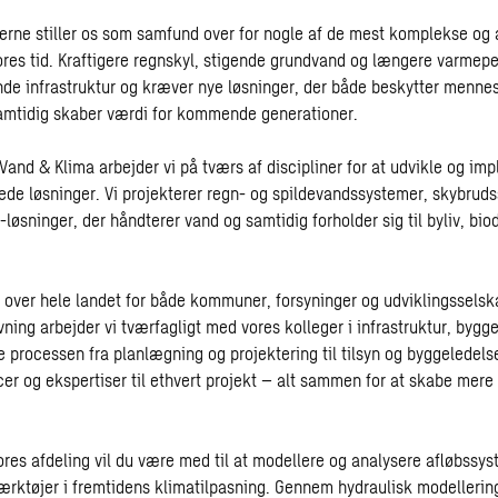
erne stiller os som samfund over for nogle af de mest komplekse og
vores tid. Kraftigere regnskyl, stigende grundvand og længere varmepe
nde infrastruktur og kræver nye løsninger, der både beskytter menne
amtidig skaber værdi for kommende generationer.
 Vand & Klima arbejder vi på tværs af discipliner for at udvikle og im
ede løsninger. Vi projekterer regn- og spildevandssystemer, skybrud
løsninger, der håndterer vand og samtidig forholder sig til byliv, biod
r over hele landet for både kommuner, forsyninger og udviklingssels
vning arbejder vi tværfagligt med vores kolleger i infrastruktur, bygge
le processen fra planlægning og projektering til tilsyn og byggeledelse
er og ekspertiser til ethvert projekt – alt sammen for at skabe mere 
ores afdeling vil du være med til at modellere og analysere afløbssys
ærktøjer i fremtidens klimatilpasning. Gennem hydraulisk modelleri