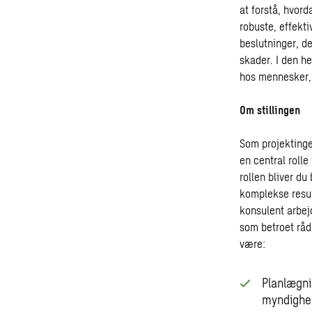
at forstå, hvor
robuste, effekt
beslutninger, d
skader. I den her
hos mennesker, 
Om stillingen
Som projektingen
en central rolle
rollen bliver du
komplekse resul
konsulent arbej
som betroet råd
være:
Planlægni
myndighed