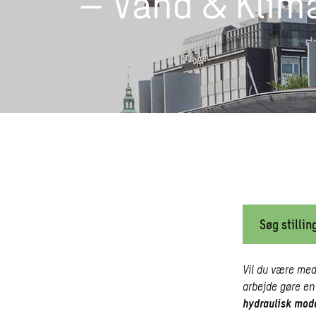
– Vand & Klim
Søg stillin
Vil du være med
arbejde gøre en
hydraulisk mode