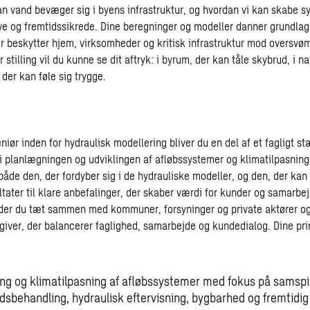
dan vand bevæger sig i byens infrastruktur, og hvordan vi kan skabe s
ive og fremtidssikrede. Dine beregninger og modeller danner grundlag
er beskytter hjem, virksomheder og kritisk infrastruktur mod oversv
 stilling vil du kunne se dit aftryk: i byrum, der kan tåle skybrud, i na
der kan føle sig trygge.
iør inden for hydraulisk modellering bliver du en del af et fagligt stæ
 i planlægningen og udviklingen af afløbssystemer og klimatilpasnings
 både den, der fordyber sig i de hydrauliske modeller, og den, der ka
tater til klare anbefalinger, der skaber værdi for kunder og samarbe
der du tæt sammen med kommuner, forsyninger og private aktører og t
giver, der balancerer faglighed, samarbejde og kundedialog. Dine pr
ng og klimatilpasning af afløbssystemer med fokus på samspi
sbehandling, hydraulisk eftervisning, bygbarhed og fremtidig d