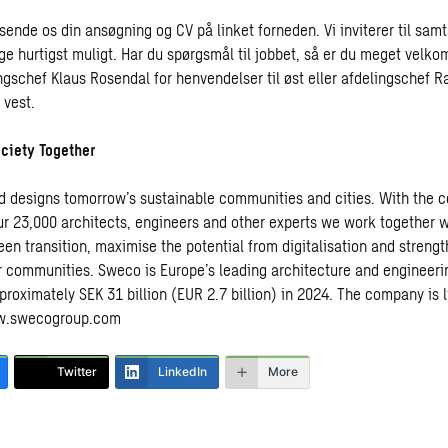
sende os din ansøgning og CV på linket forneden. Vi inviterer til sam
ge hurtigst muligt. Har du spørgsmål til jobbet, så er du meget velko
ngschef Klaus Rosendal for henvendelser til øst eller afdelingschef R
 vest.
ciety Together
 designs tomorrow’s sustainable communities and cities. With the c
r 23,000 architects, engineers and other experts we work together wi
reen transition, maximise the potential from digitalisation and streng
ur communities. Sweco is Europe’s leading architecture and engineeri
proximately SEK 31 billion (EUR 2.7 billion) in 2024. The company is
.swecogroup.com
Twitter
LinkedIn
More