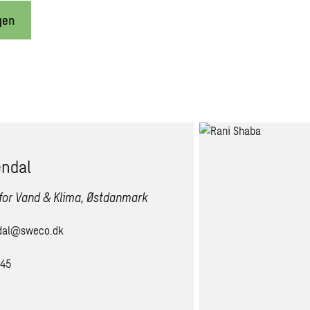
gen
endal
 for Vand & Klima, Østdanmark
ndal@sweco.dk
645