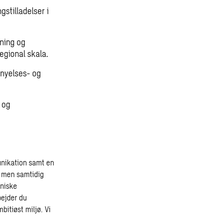
stilladelser i
ning og
egional skala.
rnyelses- og
 og
unikation samt en
, men samtidig
kniske
bejder du
bitiøst miljø. Vi