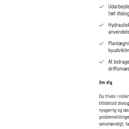
Udarbejde
tæt dialo
Hydraulis
anvendels
Planlægni
byudvikli
At bidrag
driftsmæs
Om dig
Du trives i rol
tillidsfuld dia
nysgerrig og lø
problemstilling
selvstændigt, ta