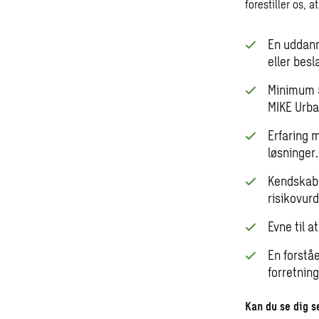
forestiller os, a
En uddanne
eller bes
Minimum 5
MIKE Urba
Erfaring 
løsninger.
Kendskab 
risikovurd
Evne til a
En forstå
forretnin
Kan du se dig 