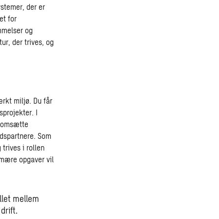
ystemer, der er
et for
ømmelser og
tur, der trives, og
rkt miljø. Du får
projekter. I
n omsætte
jdspartnere. Som
rives i rollen
imære opgaver vil
llet mellem
rift.