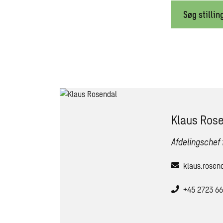
Søg stillin
Klaus Ros
Afdelingschef
klaus.rose
+45 2723 6