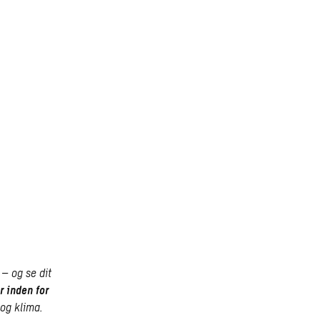
– og se dit
r inden for
 og klima.