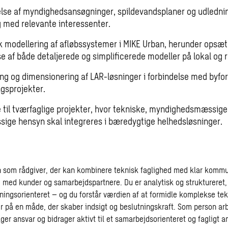
lse af myndighedsansøgninger, spildevandsplaner og udledning
g med relevante interessenter.
k modellering af afløbssystemer i MIKE Urban, herunder opsæt
e af både detaljerede og simplificerede modeller på lokal og r
ng og dimensionering af LAR-løsninger i forbindelse med byfo
ngsprojekter.
e til tværfaglige projekter, hvor tekniske, myndighedsmæssige
sige hensyn skal integreres i bæredygtige helhedsløsninger.
len som rådgiver, der kan kombinere teknisk faglighed med klar komm
log med kunder og samarbejdspartnere. Du er analytisk og struktureret
sningsorienteret – og du forstår værdien af at formidle komplekse te
er på en måde, der skaber indsigt og beslutningskraft. Som person ar
ger ansvar og bidrager aktivt til et samarbejdsorienteret og fagligt am