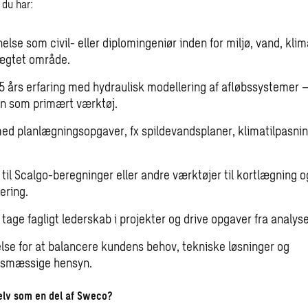
t du har:
lse som civil- eller diplomingeniør inden for miljø, vand, klim
lægtet område.
 års erfaring med hydraulisk modellering af afløbssystemer 
n som primært værktøj.
med planlægningsopgaver, fx spildevandsplaner, klimatilpasnin
til Scalgo-beregninger eller andre værktøjer til kortlægning o
ering.
t tage fagligt lederskab i projekter og drive opgaver fra analyse
else for at balancere kundens behov, tekniske løsninger og
gsmæssige hensyn.
selv som en del af Sweco?