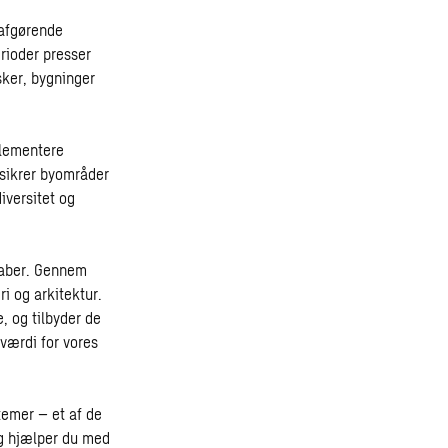
 afgørende
rioder presser
sker, bygninger
plementere
ssikrer byområder
iversitet og
kaber. Gennem
ri og arkitektur.
, og tilbyder de
værdi for vores
temer – et af de
ng hjælper du med