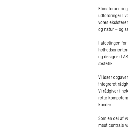
Klimaforandring
udfordringer i 
vores eksistere
og natur – og s
I afdelingen for
helhedsorienter
og designer LAR-
æstetik.
Vi løser opgave
integreret rådgi
Vi rådgiver i he
rette kompetenc
kunder.
Som en del af v
mest centrale v