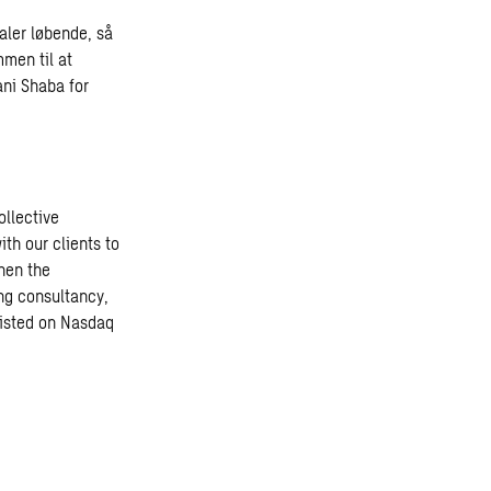
taler løbende, så
mmen til at
ani Shaba for
ollective
th our clients to
then the
ng consultancy,
 listed on Nasdaq