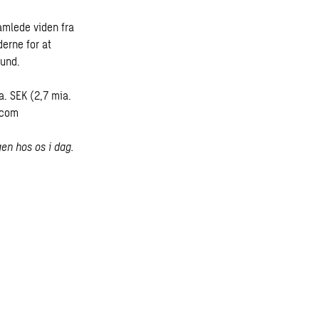
mlede viden fra
erne for at
fund.
. SEK (2,7 mia.
.com
gen hos os i dag.