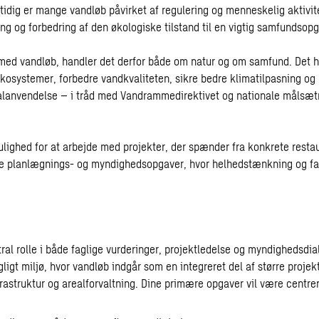
idig er mange vandløb påvirket af regulering og menneskelig aktivite
ng og forbedring af den økologiske tilstand til en vigtig samfundsop
 med vandløb, handler det derfor både om natur og om samfund. Det 
kosystemer, forbedre vandkvaliteten, sikre bedre klimatilpasning og
lanvendelse – i tråd med Vandrammedirektivet og nationale målsætn
ulighed for at arbejde med projekter, der spænder fra konkrete restau
rre planlægnings- og myndighedsopgaver, hvor helhedstænkning og fag
tral rolle i både faglige vurderinger, projektledelse og myndighedsdia
gligt miljø, hvor vandløb indgår som en integreret del af større projek
frastruktur og arealforvaltning. Dine primære opgaver vil være centre