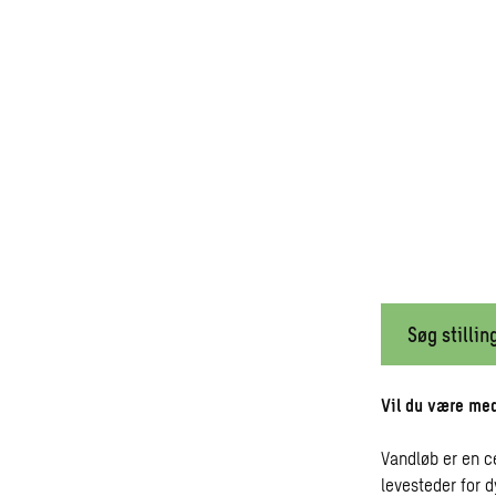
Søg stillin
Vil du være med
Vandløb er en c
levesteder for d