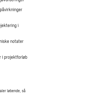
 påvirkninger
jektering i
niske notater
 i projektforløb
taler løbende, så