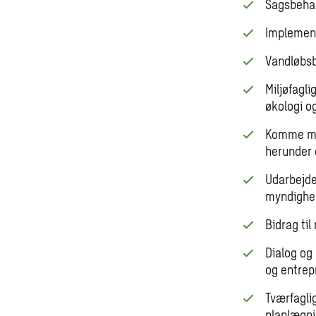
Sagsbehan
Implement
Vandløbsb
Miljøfagl
økologi o
Komme med
herunder 
Udarbejde
myndighed
Bidrag til
Dialog og
og entrep
Tværfagli
planlægn