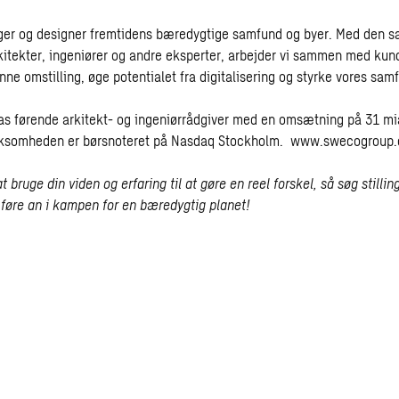
er og designer fremtidens bæredygtige samfund og byer. Med den sa
kitekter, ingeniører og andre eksperter, arbejder vi sammen med kund
ne omstilling, øge potentialet fra digitalisering og styrke vores sam
s førende arkitekt- og ingeniørrådgiver med en omsætning på 31 mia
irksomheden er børsnoteret på Nasdaq Stockholm.
www.swecogroup
t bruge din viden og erfaring til at gøre en reel forskel, så søg stillin
føre an i kampen for en bæredygtig planet!