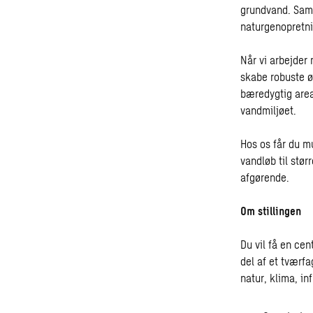
grundvand. Samt
naturgenopretni
Når vi arbejder
skabe robuste ø
bæredygtig area
vandmiljøet.
Hos os får du m
vandløb til stø
afgørende.
Om stillingen
Du vil få en cen
del af et tværfa
natur, klima, in