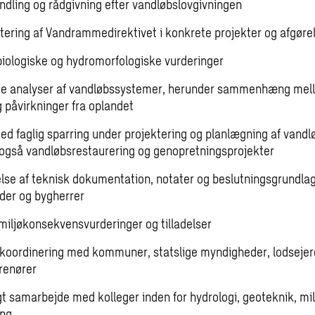
dling og rådgivning efter vandløbslovgivningen
ering af Vandrammedirektivet i konkrete projekter og afgøre
iologiske og hydromorfologiske vurderinger
ige analyser af vandløbssystemer, herunder sammenhæng mell
g påvirkninger fra oplandet
 faglig sparring under projektering og planlægning af vandl
også vandløbsrestaurering og genopretningsprojekter
lse af teknisk dokumentation, notater og beslutningsgrundlag 
er og bygherrer
 miljøkonsekvensvurderinger og tilladelser
 koordinering med kommuner, statslige myndigheder, lodsejere
renører
gt samarbejde med kolleger inden for hydrologi, geoteknik, mil
ing