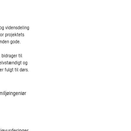
 og vidensdeling
or projektets
nanden gode.
 bidrager til
selvstændigt og
r fulgt til dørs.
miljøingeniør
ljøvurderinger