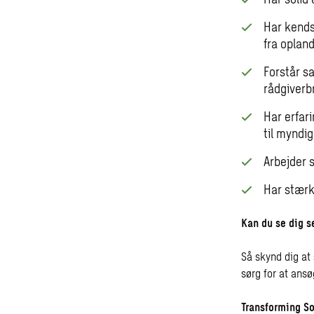
Har kends
fra oplan
Forstår sa
rådgiver
Har erfar
til myndi
Arbejder s
Har stærk
Kan du se dig s
Så skynd dig at 
sørg for at ansø
Transforming So