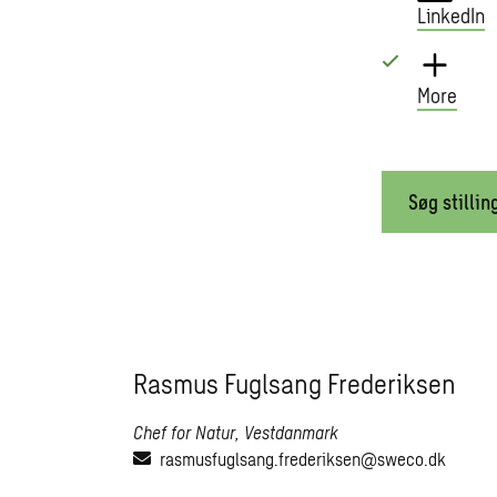
LinkedIn
More
Søg stillin
Rasmus Fuglsang Frederiksen
Chef for Natur, Vestdanmark
rasmusfuglsang.frederiksen@sweco.dk