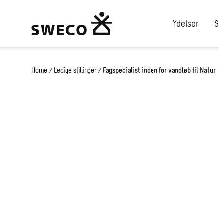
Ydelser
S
Home
/
Ledige stillinger
/
Fagspecialist inden for vandløb til Natur
Fagspecialist 
for vandløb til