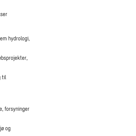
lser
em hydrologi,
øbsprojekter,
til
, forsyninger
jø og