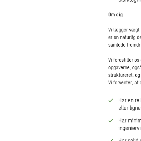
Om dig
Vi lægger vægt p
er en naturlig d
samlede fremdrif
Vi forestiller o
opgaverne, også
struktureret, og 
Vi forventer, at 
Har en rel
eller lign
Har minim
ingeniørv
Har solid