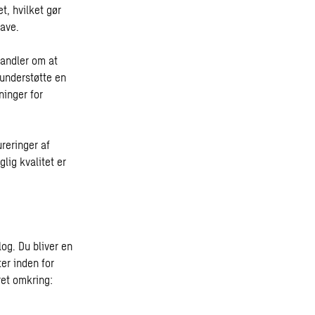
t, hvilket gør
gave.
handler om at
 understøtte en
inger for
reringer af
lig kvalitet er
log. Du bliver en
ter inden for
ret omkring: