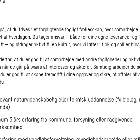
å, at du trives i et forpligtende fagligt fællesskab, hvor samarbejde
el af hverdagen. Du tager ansvar – både for dine egne leverancer og f
t – og bidrager aktivt til en kultur, hvor vi løfter i flok og spiller hi
s derfor, at du er god til at samarbejde med andre fagligheder og aktivt
 når de går på tværs af interesser og aktører. Samtidig arbejder du 
du er god til at skabe fremdrift i dine opgaver og sikre, at aftaler blive
du
evant naturvidenskabelig eller teknisk uddannelse (fx biolog, 
ende)
um 3 års erfaring fra kommune, forsyning eller rådgivende
irksomhed
 erfaring med vandløbsforvaltning, myndighedsarbejde eller mi