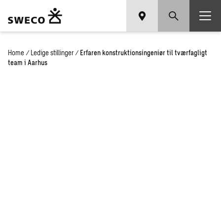
Home
/
Ledige stillinger
/
Erfaren konstruktionsingeniør til tværfagligt
team i Aarhus
Erfaren
konstruktionsingeniør til
tværfagligt team i Aarhus