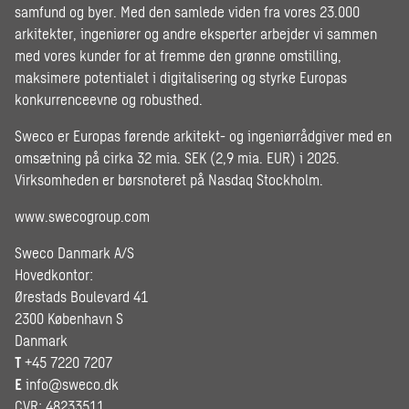
samfund og byer. Med den samlede viden fra vores 23.000
arkitekter, ingeniører og andre eksperter arbejder vi sammen
med vores kunder for at fremme den grønne omstilling,
maksimere potentialet i digitalisering og styrke Europas
konkurrenceevne og robusthed.
Sweco er Europas førende arkitekt- og ingeniørrådgiver med en
omsætning på cirka 32 mia. SEK (2,9 mia. EUR) i 2025.
Virksomheden er børsnoteret på Nasdaq Stockholm.
www.swecogroup.com
Sweco Danmark A/S
Hovedkontor:
Ørestads Boulevard 41
2300 København S
Danmark
T
+45 7220 7207
E
info@sweco.dk
CVR: 48233511