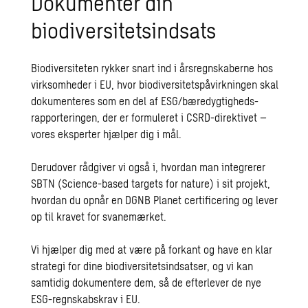
Dokumentér din
af
områder
biodiversitetsindsats
med
høj
Biodiversiteten rykker snart ind i årsregnskaberne hos
biodiversitetsværdi
virksomheder i EU, hvor biodiversitetspåvirkningen skal
i
dokumenteres som en del af ESG/bæredygtigheds-
København
rapporteringen, der er formuleret i CSRD-direktivet –
vores eksperter hjælper dig i mål.
Derudover rådgiver vi også i, hvordan man integrerer
SBTN (Science-based targets for nature) i sit projekt,
hvordan du opnår en DGNB Planet certificering og lever
op til kravet for svanemærket.
Vi hjælper dig med at være på forkant og have en klar
strategi for dine biodiversitetsindsatser, og vi kan
samtidig dokumentere dem, så de efterlever de nye
ESG-regnskabskrav i EU.