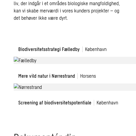
liv, der indgår i et områdes biologiske mangfoldighed,
kan vi skabe merværdi i vores kunders projekter – og
det behøver ikke være dyrt.
Fælledby
Biodiversitetsstrategi Fælledby
København
Nørrestrand
Mere vild natur i Nørrestrand
Horsens
Screening
Screening af biodiversitetspotentiale
København
af
biodiversitetspotentiale
og
udpegning