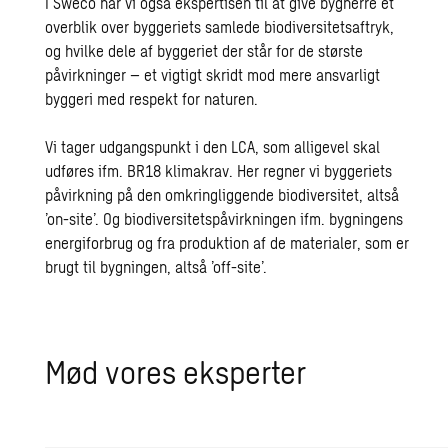
I Sweco har vi også ekspertisen til at give bygherre et
overblik over byggeriets samlede biodiversitetsaftryk,
og hvilke dele af byggeriet der står for de største
påvirkninger – et vigtigt skridt mod mere ansvarligt
byggeri med respekt for naturen.
Vi tager udgangspunkt i den LCA, som alligevel skal
udføres ifm. BR18 klimakrav. Her regner vi byggeriets
påvirkning på den omkringliggende biodiversitet, altså
’on-site’. Og biodiversitetspåvirkningen ifm. bygningens
energiforbrug og fra produktion af de materialer, som er
brugt til bygningen, altså ’off-site’.
Mød vores eksperter