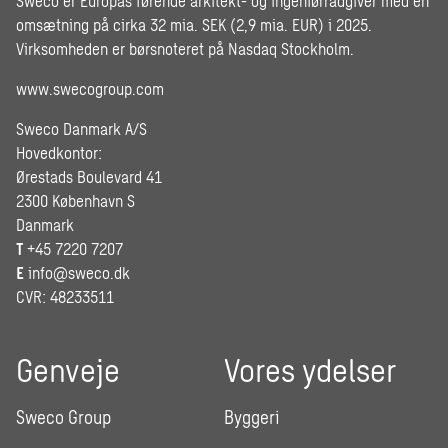
Sweco er Europas førende arkitekt- og ingeniørrådgiver med en
omsætning på cirka 32 mia. SEK (2,9 mia. EUR) i 2025.
Virksomheden er børsnoteret på Nasdaq Stockholm.
www.swecogroup.com
Sweco Danmark A/S
Hovedkontor:
Ørestads Boulevard 41
2300 København S
Danmark
T
+45 7220 7207
E
info@sweco.dk
CVR: 48233511
Genveje
Vores ydelser
Sweco Group
Byggeri