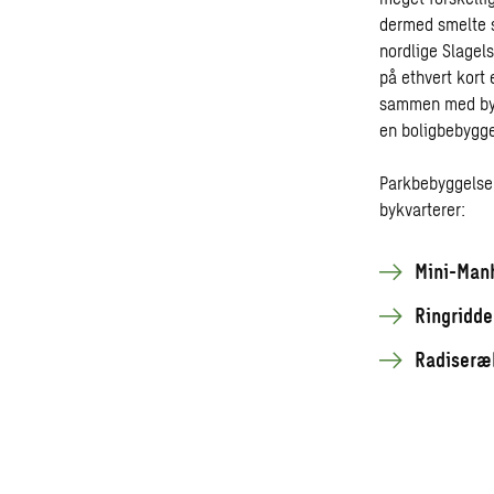
dermed smelte s
nordlige Slagel
på ethvert kort 
sammen med byen,
en boligbebygge
Parkbebyggelsen 
bykvarterer:
Mini-Man
Ringridde
Radiseræ