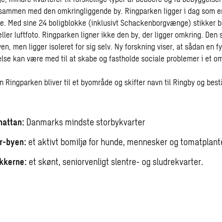
ammen med den omkringliggende by. Ringparken ligger i dag som en 
se. Med sine 24 boligblokke (inklusivt Schackenborgvænge) stikker 
eller luftfoto. Ringparken ligner ikke den by, der ligger omkring. Den 
 men ligger isoleret for sig selv. Ny forskning viser, at sådan en fy
lse kan være med til at skabe og fastholde sociale problemer i et o
Ringparken bliver til et byområde og skifter navn til Ringby og bestå
hattan:
Danmarks mindste storbykvarter
r-byen:
et aktivt bomiljø for hunde, mennesker og tomatplant
kkerne:
et skønt, seniorvenligt slentre- og sludrekvarter.