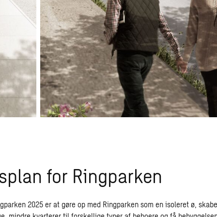
splan for Ringparken
gparken 2025 er at gøre op med Ringparken som en isoleret ø, skabe 
e, mindre kvarterer til forskellige typer af beboere og få bebyggelsen 