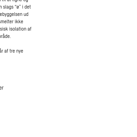
slags “ø” i det
bebyggelsen ud
smelter ikke
sisk isolation af
mråde.
r af tre nye
er