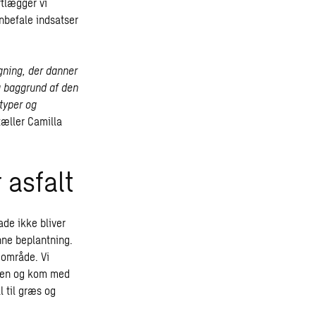
tlægger vi
nbefale indsatser
gning, der danner
å baggrund af den
typer og
rtæller Camilla
 asfalt
de ikke bliver
nne beplantning.
 område. Vi
ngen og kom med
l til græs og