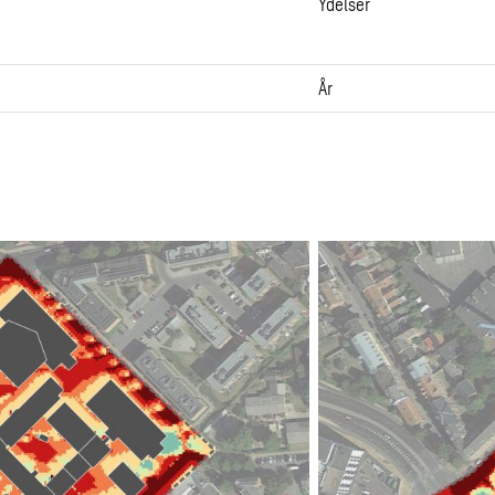
Ydelser
År