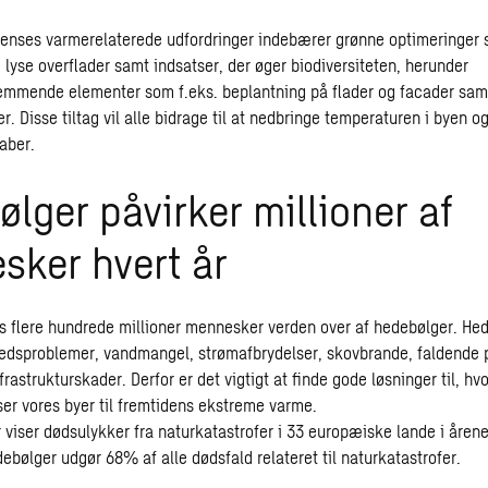
enses varmerelaterede udfordringer indebærer grønne optimeringer
 lyse overflader samt indsatser, der øger biodiversiteten, herunder
mmende elementer som f.eks. beplantning på flader og facader samt 
. Disse tiltag vil alle bidrage til at nedbringe temperaturen i byen 
aber.
lger påvirker millioner af
sker hvert år
es flere hundrede millioner mennesker verden over af hedebølger. He
dsproblemer, vandmangel, strømafbrydelser, skovbrande, faldende p
frastrukturskader. Derfor er det vigtigt at finde gode løsninger til, hv
ser vores byer til fremtidens ekstreme varme.
 viser dødsulykker fra naturkatastrofer i 33 europæiske lande i åren
ebølger udgør 68% af alle dødsfald relateret til naturkatastrofer.