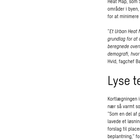
Heat Map, som S
områder i byen,
for at minimer
”
Et Urban Heat 
grundlag for at
beregnede over
demografi, hvor
Hvid, fagchef B
Lyse t
Kortlægningen i
nær så varmt so
”Som en del af 
lavede et løsni
forslag til pla
beplantning,” fo