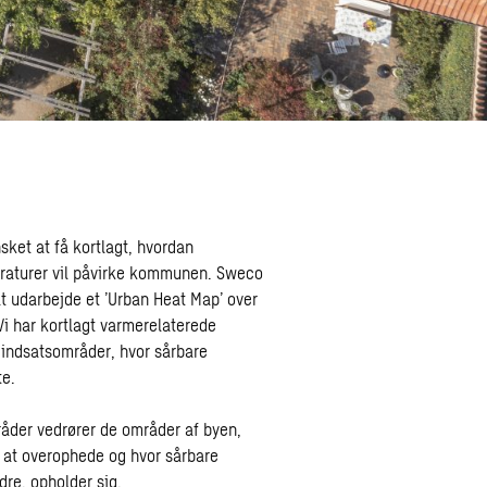
et at få kortlagt, hvordan
raturer vil påvirke kommunen. Sweco
at udarbejde et ’Urban Heat Map’ over
 har kortlagt varmerelaterede
 indsatsområder, hvor sårbare
te.
der vedrører de områder af byen,
or at overophede og hvor sårbare
re, opholder sig.