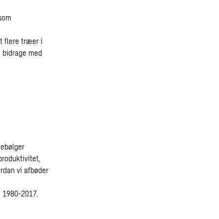
 som
flere træer i
og bidrage med
debølger
roduktivitet,
ordan vi afbøder
e 1980-2017.