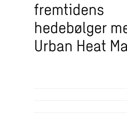
fremtidens
hedebølger m
Urban Heat M