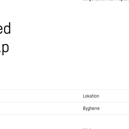
ed
ap
Lokation
Bygherre