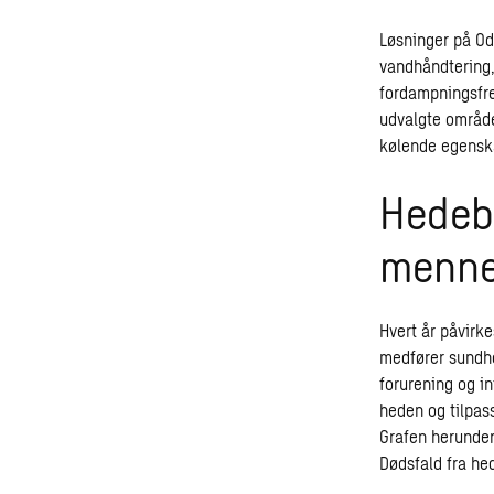
Løsninger på Od
vandhåndtering,
fordampningsfre
udvalgte områder
kølende egensk
Hedebø
menne
Hvert år påvirk
medfører sundhe
forurening og in
heden og tilpas
Grafen herunder
Dødsfald fra hed