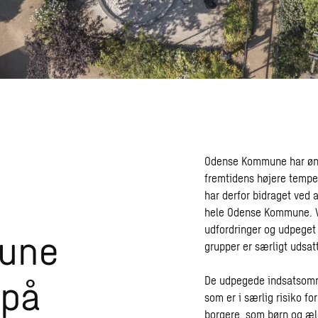
Odense Kommune har ønsk
fremtidens højere tempe
har derfor bidraget ved 
hele Odense Kommune. Vi
udfordringer og udpeget
une
grupper er særligt udsat
 på
De udpegede indsatsområ
som er i særlig risiko f
borgere, som børn og æld