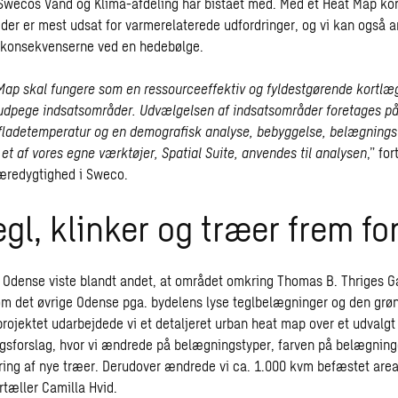
wecos Vand og Klima-afdeling har bistået med. Med et Heat Map kor
 der er mest udsat for varmerelaterede udfordringer, og vi kan også a
e konsekvenserne ved en hedebølge.
Map skal fungere som en ressourceeffektiv og fyldestgørende kortlæ
 udpege indsatsområder. Udvælgelsen af indsatsområder foretages p
fladetemperatur og en demografisk analyse, bebyggelse, belægnings
 et af vores egne værktøjer,
Spatial Suite
, anvendes til analysen
,” fo
æredygtighed i Sweco.
egl, klinker og træer frem for
 Odense viste blandt andet, at området omkring Thomas B. Thriges Ga
m det øvrige Odense pga. bydelens lyse teglbelægninger og den grø
projektet udarbejdede vi et detaljeret urban heat map over et udvalgt
ngsforslag, hvor vi ændrede på belægningstyper, farven på belægni
cering af nye træer. Derudover ændrede vi ca. 1.000 kvm befæstet area
rtæller Camilla Hvid.