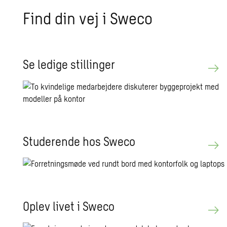
Find din vej i Sweco
Se le­di­ge stil­lin­ger
Stu­de­ren­de hos Sweco
Oplev livet i Sweco