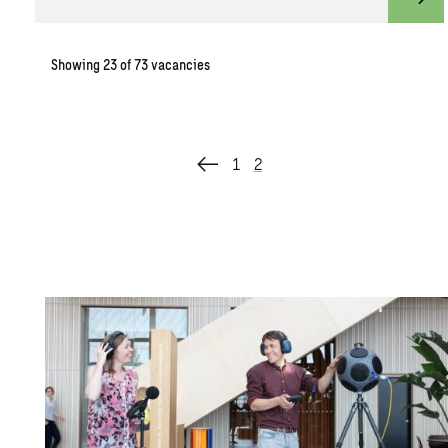
View
Showing
23
of
73
vacancies
1
2