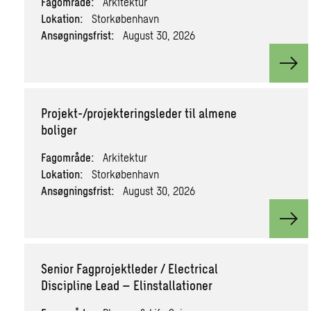
Fagområde:
Arkitektur
Lokation:
Storkøbenhavn
Ansøgningsfrist:
August 30, 2026
View
Projekt-/projekteringsleder til almene
boliger
Fagområde:
Arkitektur
Lokation:
Storkøbenhavn
Ansøgningsfrist:
August 30, 2026
View
Senior Fagprojektleder / Electrical
Discipline Lead – Elinstallationer