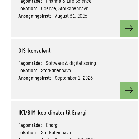
Fagområde:
Pharma & Life Science
Lokation:
Odense, Storkøbenhavn
Ansøgningsfrist:
August 31, 2026
View
GIS-konsulent
Fagområde:
Software & digitalisering
Lokation:
Storkøbenhavn
Ansøgningsfrist:
September 1, 2026
View
IKT/BIM-koordinator til Energi
Fagområde:
Energi
Lokation:
Storkøbenhavn