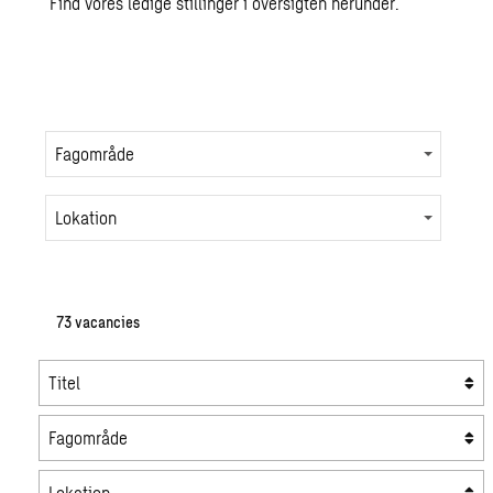
Find vores ledige stillinger i oversigten herunder.
Fagområde
Lokation
73
vacancies
Titel
Fagområde
Lokation