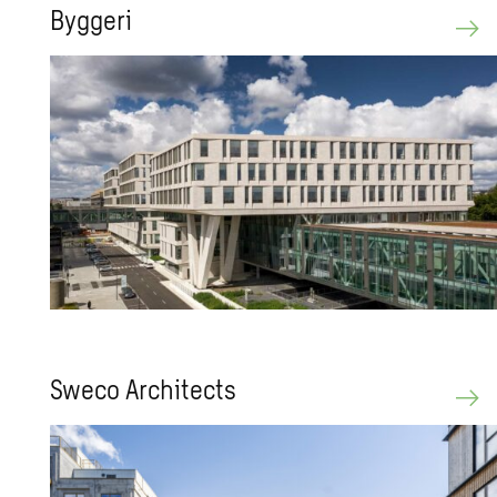
Byg­ge­ri
Sweco Ar­chi­tects