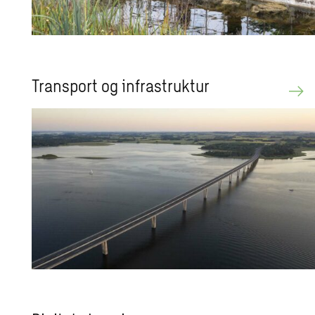
Trans­port og in­fra­struk­tur