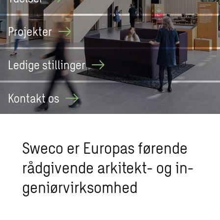
Projekter
Ledige
stillinger
Kontakt
os
Sweco er Eu­ro­pas før­en­de
rå­d­gi­ven­de ar­ki­tekt- og in­
ge­ni­ør­virk­som­hed