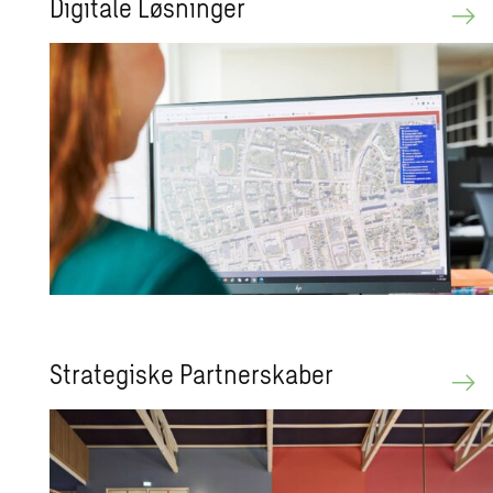
Di­gi­ta­le Løs­nin­ger
Stra­te­gi­ske Part­ner­ska­ber