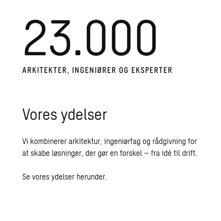
23.000
AR­KI­TEK­TER, IN­GE­NI­Ø­RER OG EKS­PER­TER
Vores ydelser
Vi kombinerer arkitektur, ingeniørfag og rådgivning for
at skabe løsninger, der gør en forskel – fra idé til drift.
Se vores ydelser herunder.